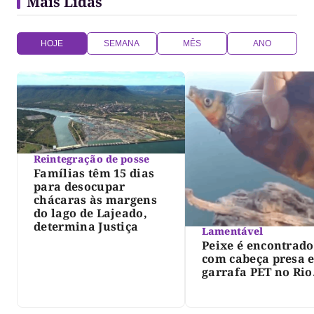
Mais Lidas
do […]
HOJE
SEMANA
MÊS
ANO
Reintegração de posse
Famílias têm 15 dias
para desocupar
chácaras às margens
do lago de Lajeado,
determina Justiça
Lamentável
Peixe é encontrado
com cabeça presa 
garrafa PET no Rio
Javaés e vídeo aler
para impacto do li
nos rios