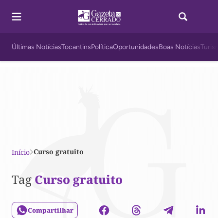
Últimas Notícias
Tocantins
Política
Oportunidades
Boas Notícias
Turis
Curso gratuito
Início
Tag
Curso gratuito
Compartilhar