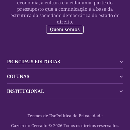
economia, a cultura e a cidadania, parte do
pressuposto que a comunicação é a base da
estrutura da sociedade democrática do estado de
direito.
Quem somos
PRINCIPAIS EDITORIAS
Últimas Notícias
COLUNAS
Palmas
Tocantins
Trocando em Miúdos
INSTITUCIONAL
Mundo
Policial
Política
Cultura Dinâmica
Midia Kit
Polícia
Saudabilidade
Contato
Termos de Uso
Política de Privacidade
Oportunidades
Planeta Vivo
Sobre
Cultura
Espaço Cidadania
Gazeta do Cerrado © 2026 Todos os direitos reservados.