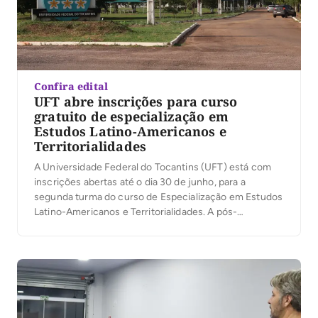
Confira edital
UFT abre inscrições para curso
gratuito de especialização em
Estudos Latino-Americanos e
Territorialidades
A Universidade Federal do Tocantins (UFT) está com
inscrições abertas até o dia 30 de junho, para a
segunda turma do curso de Especialização em Estudos
Latino-Americanos e Territorialidades. A pós-
graduação lato sensu é gratuita, presencial e será
realizada aos sábados, nos turnos da manhã e da tarde,
no Câmpus de Palmas. O início das aulas está […]