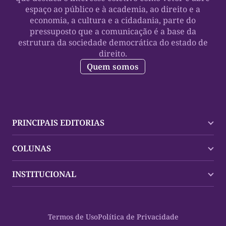
espaço ao público e à academia, ao direito e a
economia, a cultura e a cidadania, parte do
pressuposto que a comunicação é a base da
estrutura da sociedade democrática do estado de
direito.
Quem somos
PRINCIPAIS EDITORIAS
Últimas Notícias
COLUNAS
Palmas
Tocantins
Trocando em Miúdos
INSTITUCIONAL
Mundo
Policial
Política
Cultura Dinâmica
Midia Kit
Polícia
Saudabilidade
Contato
Termos de Uso
Política de Privacidade
Oportunidades
Planeta Vivo
Sobre