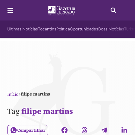
Últimas Notícias
Tocantins
Política
Oportunidades
Boas Notícias
Turis
filipe martins
Início
Tag
filipe martins
Compartilhar