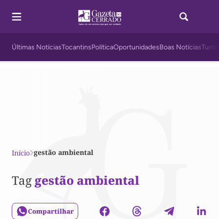
Últimas Notícias
Tocantins
Política
Oportunidades
Boas Notícias
Turis
gestão ambiental
Início
Tag
gestão ambiental
Compartilhar