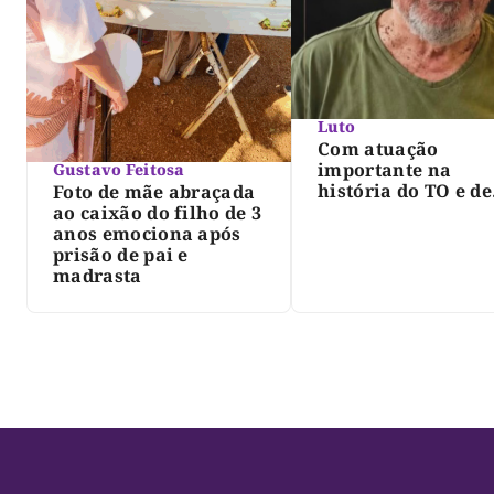
Luto
Com atuação
importante na
Gustavo Feitosa
história do TO e de
Foto de mãe abraçada
Palmas, morre Isra
ao caixão do filho de 3
Siqueira; Palmas
anos emociona após
decreta luto oficia
prisão de pai e
três dias
madrasta