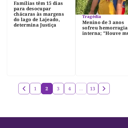
Famílias têm 15 dias
para desocupar
chácaras às margens
Tragédia
do lago de Lajeado,
Menino de 3 anos
determina Justiça
sofreu hemorragia
interna; "Houve m
violência", diz dir
do IML
1
2
3
4
…
13