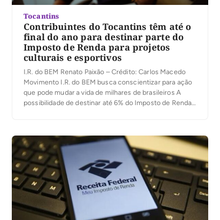
Tocantins
Contribuintes do Tocantins têm até o
final do ano para destinar parte do
Imposto de Renda para projetos
culturais e esportivos
I.R. do BEM Renato Paixão – Crédito: Carlos Macedo
Movimento I.R. do BEM busca conscientizar para ação
que pode mudar a vida de milhares de brasileiros A
possibilidade de destinar até 6% do Imposto de Renda
devido ao Governo Federal para projetos ligados às leis
de incentivo ao Esporte e à Cultura ainda é […]