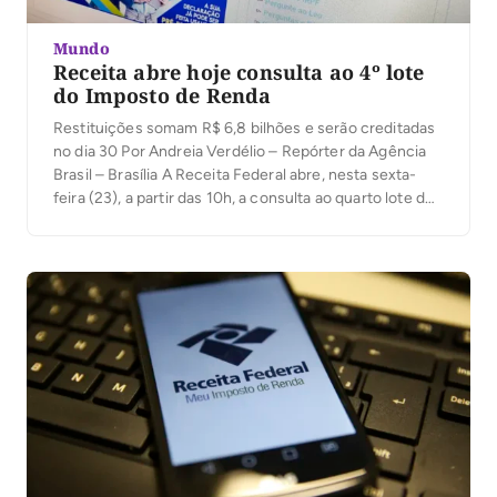
Mundo
Receita abre hoje consulta ao 4º lote
do Imposto de Renda
Restituições somam R$ 6,8 bilhões e serão creditadas
no dia 30 Por Andreia Verdélio – Repórter da Agência
Brasil – Brasília A Receita Federal abre, nesta sexta-
feira (23), a partir das 10h, a consulta ao quarto lote de
restituição do Imposto de Renda Pessoa Física (IRPF)
2024. O valor das restituições é mais de R$ […]