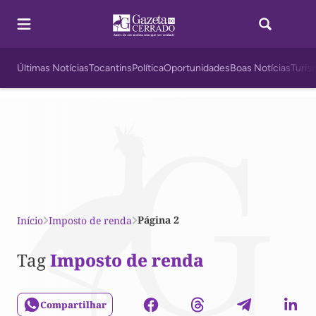
Últimas Notícias
Tocantins
Política
Oportunidades
Boas Notícias
Turis
Página 2
Início
Imposto de renda
Tag
Imposto de renda
Compartilhar