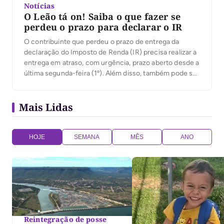
Notícias
O Leão tá on! Saiba o que fazer se
perdeu o prazo para declarar o IR
O contribuinte que perdeu o prazo de entrega da
declaração do Imposto de Renda (IR) precisa realizar a
entrega em atraso, com urgência, prazo aberto desde a
última segunda-feira (1º). Além disso, também pode ser
feita a retificação da declaração, corrigindo erros,
informações entregues de maneira incorreta e dados
Mais Lidas
omitidos na declaração original. Se, mesmo […]
HOJE
SEMANA
MÊS
ANO
Reintegração de posse