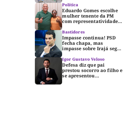
Dorinha
Política
Eduardo Gomes escolhe
mulher tenente da PM
com representatividade e
trajetória de superação
para compor segunda
Bastidores
suplência ao Senado
Impasse continua! PSD
fecha chapa, mas
impasse sobre Irajá segue
até o limite do prazo no
TRE; Laurez diz que nome
Igor Gustavo Veloso
dele não foi homologado
Defesa diz que pai
prestou socorro ao filho e
se apresentou
espontaneamente à
polícia após morte de
criança de 3 anos