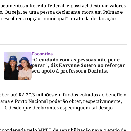
documentos à Receita Federal, é possível destinar valores
ais. Ou seja, se uma pessoa declarante mora em Palmas e
ta escolher a opção “municipal” no ato da declaração.
Tocantins
“O cuidado com as pessoas não pode
parar”, diz Karynne Sotero ao reforçar
seu apoio à professora Dorinha
eber até R$ 27,3 milhões em fundos voltados ao benefício
guaína e Porto Nacional poderão obter, respectivamente,
 IR, desde que declarantes especifiquem tal desejo,
oordenada pelo MPTO de sensibilização para o envio de