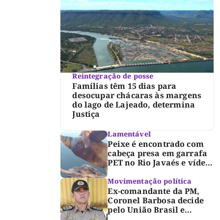
Reintegração de posse
Famílias têm 15 dias para
desocupar chácaras às margens
do lago de Lajeado, determina
Justiça
Lamentável
Peixe é encontrado com
cabeça presa em garrafa
PET no Rio Javaés e vídeo
alerta para impacto do
lixo nos rios
Movimentação política
Ex-comandante da PM,
Coronel Barbosa decide
pelo União Brasil e
reforça chapa federal de