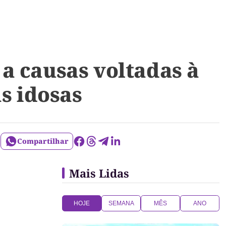
a causas voltadas à
s idosas
Compartilhar
Mais Lidas
HOJE
SEMANA
MÊS
ANO