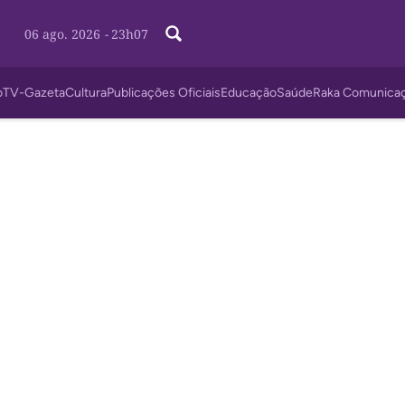
06 ago. 2026
-
23h07
o
TV-Gazeta
Cultura
Publicações Oficiais
Educação
Saúde
Raka Comunica