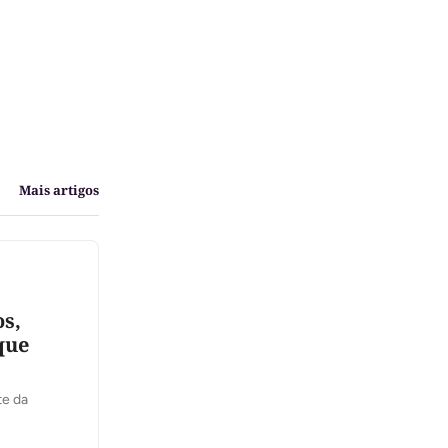
Mais artigos
s,
que
te da