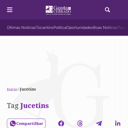
Últimas Notícias
Tocantins
Política
Oportunidades
Boas Notícias
Turis
Jucetins
Início
Tag
Jucetins
Compartilhar