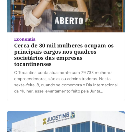
Economia
Cerca de 80 mil mulheres ocupam os
principais cargos nos quadros
societários das empresas
tocantinenses
O Tocantins conta atualmente com 79.733 mulheres
empreendedoras, sócias ou administradoras. Nesta
sexta-feira, 8, quando se comemora o Dia Internacional
da Mulher, esse levantamento feito pela Junta
Comercial do Tocantins (Jucetins) mostra a
importância delas para o desenvolvimento econômico
estadual. Atualmente, dentro da estrutura das
empresas com registro ativo no Tocantins, há 42.293
empresárias, 21.169 […]