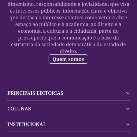
dinamismo, responsabilidade e jovialidade, que visa
os interesses públicos, informação clara e objetiva
que destaca o interesse coletivo como vetor e abre
espaço ao público e à academia, ao direito e a
economia, a cultura e a cidadania, parte do
pressuposto que a comunicação é a base da
estrutura da sociedade democrática do estado de
direito.
Quem somos
PRINCIPAIS EDITORIAS
Últimas Notícias
COLUNAS
Palmas
Tocantins
Trocando em Miúdos
INSTITUCIONAL
Mundo
Policial
Política
Cultura Dinâmica
Midia Kit