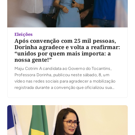
Eleições
Após convenção com 25 mil pessoas,
Dorinha agradece e volta a reafirmar:
“unidos por quem mais importa: a
nossa gente!”
Maju Cotrim A candidata ao Governo do Tocantins,
Professora Dorinha, publicou neste sábado, 8, um
vídeo nas redes sociais para agradecer a mobilização
registrada durante a convenção que oficializou sua
candidatura. Segundo a organização, mais de 25 mil
pessoas participaram do evento. No vídeo, Dorinha
destacou a presença das caravanas, lideranças e
apoiadores que participaram […]