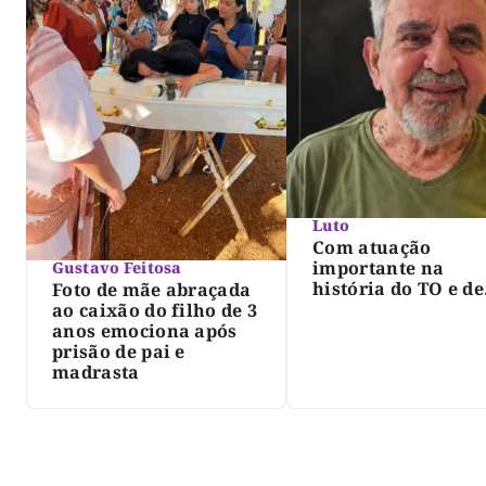
Luto
Com atuação
importante na
Gustavo Feitosa
história do TO e de
Foto de mãe abraçada
Palmas, morre Isra
ao caixão do filho de 3
Siqueira; Palmas
anos emociona após
decreta luto oficia
prisão de pai e
três dias
madrasta