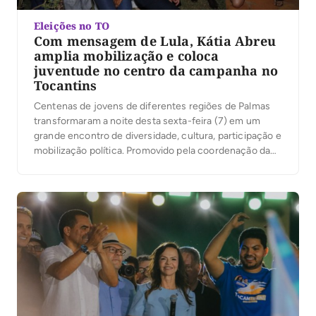
Eleições no TO
Com mensagem de Lula, Kátia Abreu
amplia mobilização e coloca
juventude no centro da campanha no
Tocantins
Centenas de jovens de diferentes regiões de Palmas
transformaram a noite desta sexta-feira (7) em um
grande encontro de diversidade, cultura, participação e
mobilização política. Promovido pela coordenação da
campanha do presidente Luiz Inácio Lula da Silva no
Tocantins, sob a liderança da ex-senadora Kátia Abreu,
o evento reuniu jovens de Palmas em torno de […]