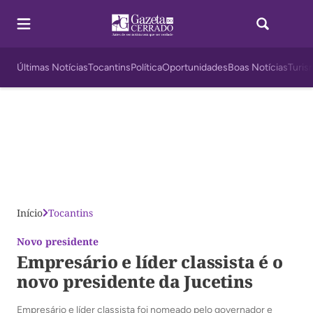
Últimas Notícias
Tocantins
Política
Oportunidades
Boas Notícias
Turis
Início
Tocantins
Novo presidente
Empresário e líder classista é o
novo presidente da Jucetins
Empresário e líder classista foi nomeado pelo governador e