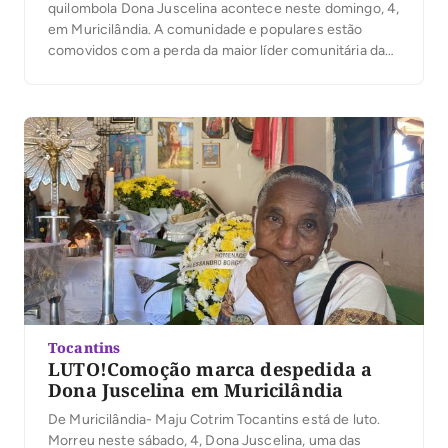
quilombola Dona Juscelina acontece neste domingo, 4,
em Muricilândia. A comunidade e populares estão
comovidos com a perda da maior líder comunitária da
cidade. “Ela ia na prefeitura, eu levantava e ela Sentava
na cadeira de prefeito. Eu que despachava com ela”,
afirmou o prefeito da cidade, […]
Tocantins
LUTO!Comoção marca despedida a
Dona Juscelina em Muricilândia
De Muricilândia- Maju Cotrim Tocantins está de luto.
Morreu neste sábado, 4, Dona Juscelina, uma das