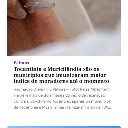
Palmas
Tocantínia e Muricilândia são os
municípios que imunizaram maior
índice de moradores até o momento
Vacinação DriveThru Palmas – Foto: Raiza Milhomem
Há bem mais de dois meses do início da vacinação
contra a Covid-19 no Tocantins, apenas os municípios
de Tocantínia e Muricilândia imunizaram mais de 10%
da população. A primeira cidade vacinou 20.95% dos
cidadãos, e a segunda 14.11%. Os maiores municípios
do Estado, Araguaína, Palmas e Gurupi […]