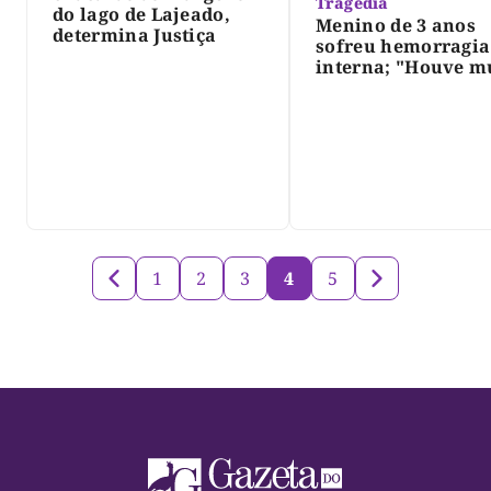
Tragédia
do lago de Lajeado,
Menino de 3 anos
determina Justiça
sofreu hemorragia
interna; "Houve m
violência", diz dir
do IML
1
2
3
4
5