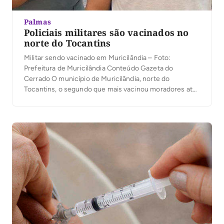
Palmas
Policiais militares são vacinados no
norte do Tocantins
Militar sendo vacinado em Muricilândia – Foto:
Prefeitura de Muricilândia Conteúdo Gazeta do
Cerrado O município de Muricilândia, norte do
Tocantins, o segundo que mais vacinou moradores até
o momento, começou a imunizar as forças de
segurança. Os policiais militares que atuam na cidade
receberam as primeiras doses nesta quarta-feira, 7. A
cidade mantém ainda […]