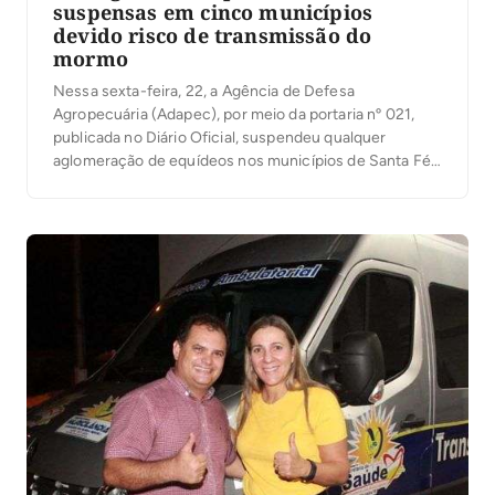
suspensas em cinco municípios
devido risco de transmissão do
mormo
Nessa sexta-feira, 22, a Agência de Defesa
Agropecuária (Adapec), por meio da portaria nº 021,
publicada no Diário Oficial, suspendeu qualquer
aglomeração de equídeos nos municípios de Santa Fé
do Araguaia, Muricilândia, Filadélfia, Nova Olinda,
localizados na região norte do Estado e Taguatinga, na
região sudeste. Além disso, determinou a não
realização de cavalgadas e […]