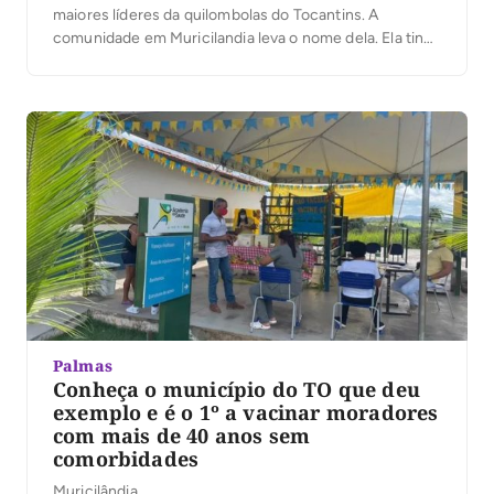
maiores líderes da quilombolas do Tocantins. A
comunidade em Muricilandia leva o nome dela. Ela tinha
92 anos. A Gazeta do Cerrado lamenta essa perda
irreparável para o Tocantins. A comunidade se despede
da matriarca com muita comoção. Ela […]
Palmas
Conheça o município do TO que deu
exemplo e é o 1º a vacinar moradores
com mais de 40 anos sem
comorbidades
Muricilândia