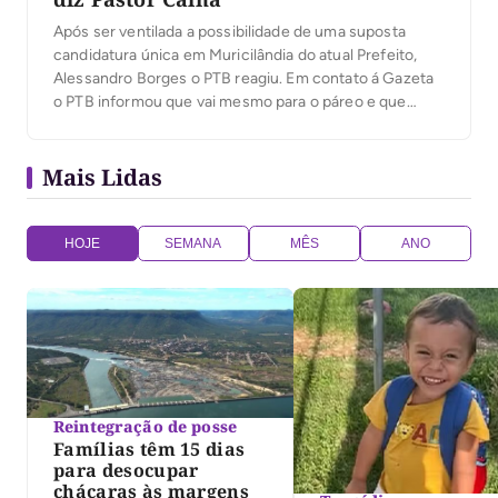
Após ser ventilada a possibilidade de uma suposta
candidatura única em Muricilândia do atual Prefeito,
Alessandro Borges o PTB reagiu. Em contato á Gazeta
o PTB informou que vai mesmo para o páreo e que
lançará candidato dia 15. O nome e o pastor Cainã
Rodrigues. “Em razão do divulgado, venho reafirmar
Mais Lidas
minha pré-candidatura a […]
HOJE
SEMANA
MÊS
ANO
Reintegração de posse
Famílias têm 15 dias
para desocupar
chácaras às margens