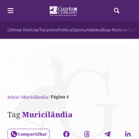
Últimas Notícias
Tocantins
Política
Oportunidades
Boas Notícias
Turis
Página 4
Início
Muricilândia
Tag
Muricilândia
Compartilhar