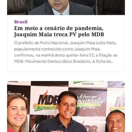
Brasil
Em meio a cenário de pandemia,
Joaquim Maia troca PV pelo MDB
O prefeito de Porto Nacional, Joaquim Maia Leite Neto,
popularmente conhecido como Joaquim Maia,
confirmou, na manhã desta quinta-feira 02, a filiação ao
MDB-Movimento Democrático Brasileiro. A ficha de
filiação foi homologada pelo presidente de honra da
sigla, Jurimar Pereira de Macedo; e o presidente do
partido no município, Arlindo Lopes de Araújo. A filiação
[…]