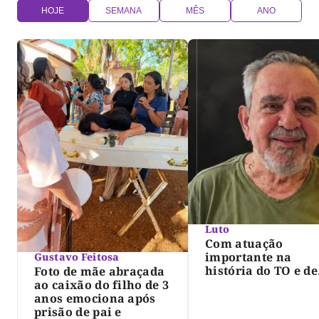
HOJE
SEMANA
MÊS
ANO
Luto
Com atuação
importante na
Gustavo Feitosa
história do TO e de
Foto de mãe abraçada
Palmas, morre Isra
ao caixão do filho de 3
Siqueira; Palmas
anos emociona após
decreta luto oficia
prisão de pai e