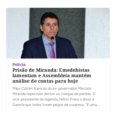
Controle, tem prazo regimental de oitodias úteis para
receber emendas. Decorrido o prazo, ele terá até 15
dias para […]
Polícia
Prisão de Miranda: Emedebistas
lamentam e Assembleia mantém
análise de contas para hoje
Maju Cotrim A prisão do ex-governador Marcelo
Miranda repercute dentre os colegas de partido. O
vice-presidente da legenda, Nilton Franco disse à
Gazeta que todos foram pegos de surpresa. “É uma
surpresa, não sabemos do teor e ficamos tristes pela
prisão do nosso líder. Vamos ver o teor… pegou todos