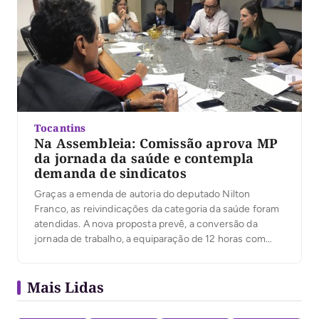
Tocantins
Na Assembleia: Comissão aprova MP
da jornada da saúde e contempla
demanda de sindicatos
Graças a emenda de autoria do deputado Nilton
Franco, as reivindicações da categoria da saúde foram
atendidas. A nova proposta prevê, a conversão da
jornada de trabalho, a equiparação de 12 horas com
descanso mínimo de 12, e plantão de 24 horas com
descanso de 12 horas, após o trâmite final da MP, a
Mais Lidas
jornada […]