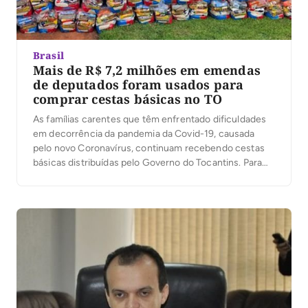
Brasil
Mais de R$ 7,2 milhões em emendas
de deputados foram usados para
comprar cestas básicas no TO
As famílias carentes que têm enfrentado dificuldades
em decorrência da pandemia da Covid-19, causada
pelo novo Coronavírus, continuam recebendo cestas
básicas distribuídas pelo Governo do Tocantins. Para
conseguir enviar os mantimentos, além de utilizar
recurso do Fundo Estadual de Combate e Erradicação
da Pobreza (Fecoep-TO), o Estado passar a contar com
emendas dos deputados estaduais, […]