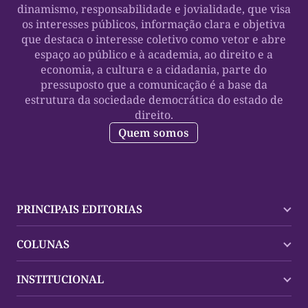
dinamismo, responsabilidade e jovialidade, que visa
os interesses públicos, informação clara e objetiva
que destaca o interesse coletivo como vetor e abre
espaço ao público e à academia, ao direito e a
economia, a cultura e a cidadania, parte do
pressuposto que a comunicação é a base da
estrutura da sociedade democrática do estado de
direito.
Quem somos
PRINCIPAIS EDITORIAS
Últimas Notícias
COLUNAS
Palmas
Tocantins
Trocando em Miúdos
INSTITUCIONAL
Mundo
Policial
Política
Cultura Dinâmica
Midia Kit