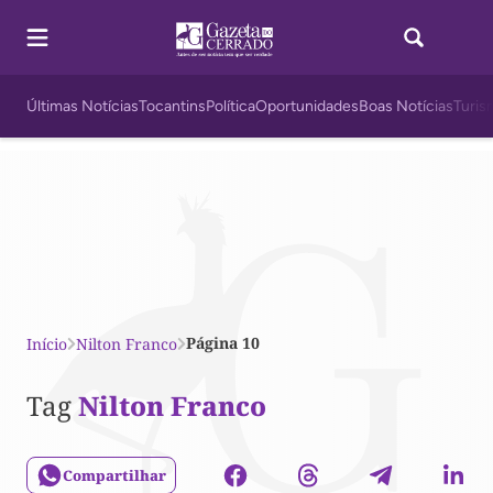
Últimas Notícias
Tocantins
Política
Oportunidades
Boas Notícias
Turis
Página 10
Início
Nilton Franco
Tag
Nilton Franco
Compartilhar