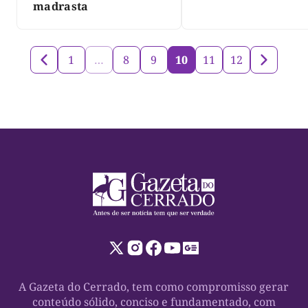
três dias
madrasta
1
…
8
9
10
11
12
A Gazeta do Cerrado, tem como compromisso gerar
conteúdo sólido, conciso e fundamentado, com