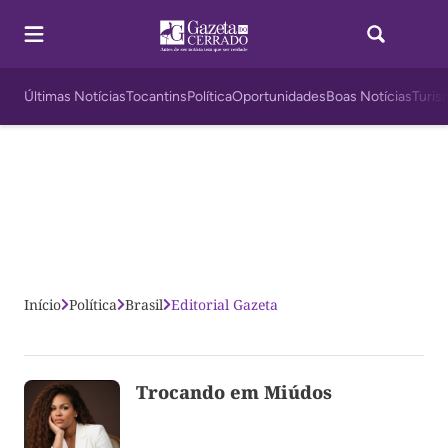
Últimas Notícias
Tocantins
Política
Oportunidades
Boas Notícias
Turis
Início
Política
Brasil
Editorial Gazeta
Trocando em Miúdos