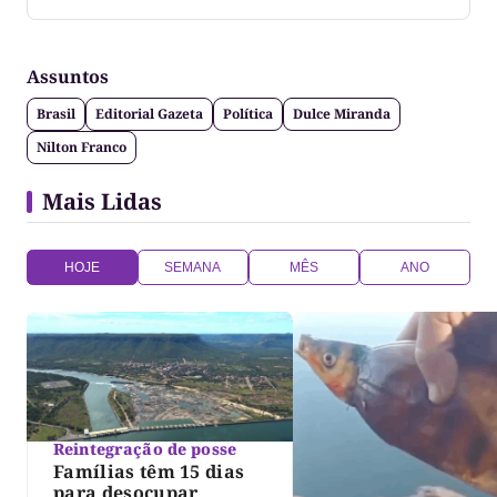
consultora de comunicação. CEO Editora-Chefe da
Gazeta do Cerrado. Jornalismo de causa, social,
político e anti-fake!
Assuntos
Brasil
Editorial Gazeta
Política
Dulce Miranda
Nilton Franco
Mais Lidas
HOJE
SEMANA
MÊS
ANO
Reintegração de posse
Famílias têm 15 dias
para desocupar