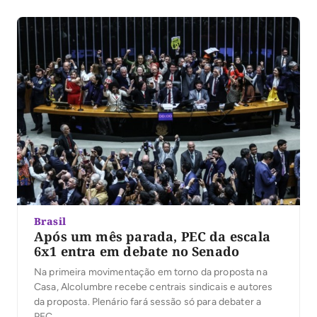
feira, 6, permitindo que a população participe da
escolha dos deputados e senadores que mais se
destacaram no […]
Brasil
Após um mês parada, PEC da escala
6x1 entra em debate no Senado
Na primeira movimentação em torno da proposta na
Casa, Alcolumbre recebe centrais sindicais e autores
da proposta. Plenário fará sessão só para debater a
PEC.