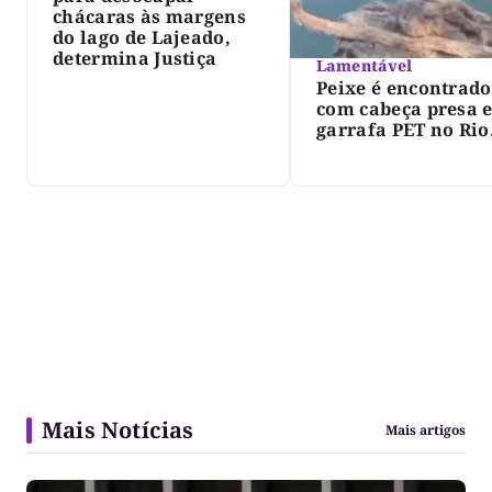
chácaras às margens
do lago de Lajeado,
determina Justiça
Lamentável
Peixe é encontrado
com cabeça presa 
garrafa PET no Rio
Javaés e vídeo aler
para impacto do li
nos rios
Mais Notícias
Mais artigos