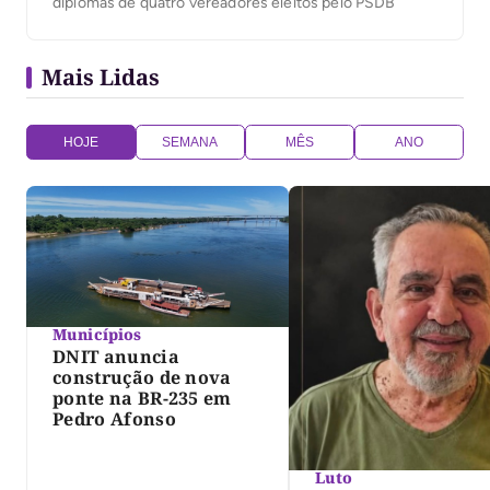
diplomas de quatro vereadores eleitos pelo PSDB
Mais Lidas
HOJE
SEMANA
MÊS
ANO
Municípios
DNIT anuncia
construção de nova
ponte na BR-235 em
Pedro Afonso
Luto