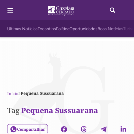
Últimas Notícias
Tocantins
Política
Oportunidades
Boas Notícias
Turis
Pequena Sussuarana
Início
Tag
Pequena Sussuarana
Compartilhar