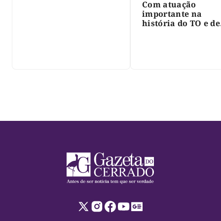
Com atuação
importante na
história do TO e de
Palmas, morre Isra
Siqueira; Palmas
decreta luto oficia
três dias