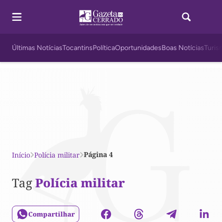
Últimas Notícias
Tocantins
Política
Oportunidades
Boas Notícias
Turis
Página 4
Início
Polícia militar
Tag
Polícia militar
Compartilhar