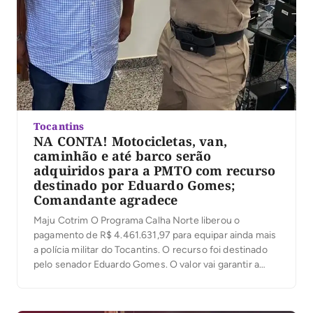
Tocantins
NA CONTA! Motocicletas, van,
caminhão e até barco serão
adquiridos para a PMTO com recurso
destinado por Eduardo Gomes;
Comandante agradece
Maju Cotrim O Programa Calha Norte liberou o
pagamento de R$ 4.461.631,97 para equipar ainda mais
a polícia militar do Tocantins. O recurso foi destinado
pelo senador Eduardo Gomes. O valor vai garantir a
Aquisição de 12 motocicletas, de um ônibus de
Transporte e uma van, um Caminhão Baú e a Aquisição
de um barco […]