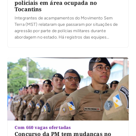
policiais em área ocupada no
Tocantins
Integrantes de acampamentos do Movimento Sem
Terra (MST) relataram que passaram por situações de
agressão por parte de polícias militares durante
abordagem no estado. Há registros das equipes
cercando o acampamento Beatriz Bandeira, em
Caseara, oeste do estado, onde dezenas de famílias
reivindicavam direito à terra. Conforme os relatos,
viaturas com sirenes ligadas fizeram rondas […]
Com 660 vagas ofertadas
Concurso da PM tem mudanças no