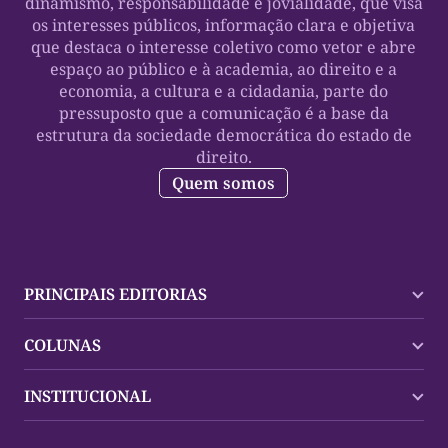
dinamismo, responsabilidade e jovialidade, que visa
os interesses públicos, informação clara e objetiva
que destaca o interesse coletivo como vetor e abre
espaço ao público e à academia, ao direito e a
economia, a cultura e a cidadania, parte do
pressuposto que a comunicação é a base da
estrutura da sociedade democrática do estado de
direito.
Quem somos
PRINCIPAIS EDITORIAS
Últimas Notícias
COLUNAS
Palmas
Tocantins
Trocando em Miúdos
INSTITUCIONAL
Mundo
Policial
Política
Cultura Dinâmica
Midia Kit