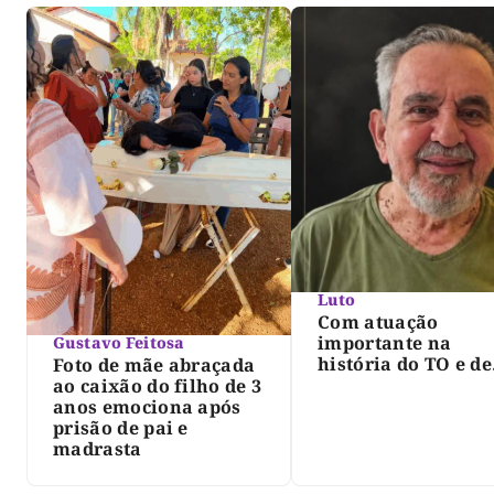
Luto
Com atuação
importante na
Gustavo Feitosa
história do TO e de
Foto de mãe abraçada
Palmas, morre Isra
ao caixão do filho de 3
Siqueira; Palmas
anos emociona após
decreta luto oficia
prisão de pai e
três dias
madrasta