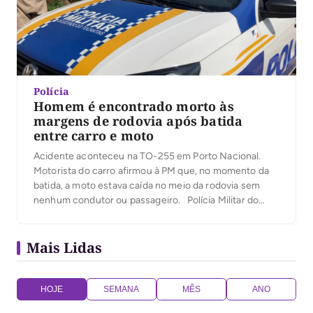
Polícia
Homem é encontrado morto às
margens de rodovia após batida
entre carro e moto
Acidente aconteceu na TO-255 em Porto Nacional.
Motorista do carro afirmou à PM que, no momento da
batida, a moto estava caída no meio da rodovia sem
nenhum condutor ou passageiro. Polícia Militar do
Tocantins — Foto: PM/Divulgação Um homem de 41
anos foi encontrado morto após um acidente que
Mais Lidas
envolveu uma motocicleta […]
HOJE
SEMANA
MÊS
ANO