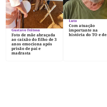
Luto
Com atuação
importante na
Gustavo Feitosa
história do TO e de
Foto de mãe abraçada
Palmas, morre Isra
ao caixão do filho de 3
Siqueira; Palmas
anos emociona após
decreta luto oficia
prisão de pai e
três dias
madrasta