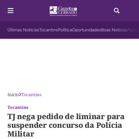
Últimas Notícias
Tocantins
Política
Oportunidades
Boas Notícias
Turis
Início
Tocantins
Tocantins
TJ nega pedido de liminar para
suspender concurso da Polícia
Militar