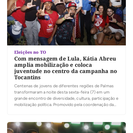
Eleições no TO
Com mensagem de Lula, Kátia Abreu
amplia mobilização e coloca
juventude no centro da campanha no
Tocantins
Centenas de jovens de diferentes regiões de Palmas
transformaram a noite desta sexta-feira (7) em um
grande encontro de diversidade, cultura, participação e
mobilização política. Promovido pela coordenação da
campanha do presidente Luiz Inácio Lula da Silva no
Tocantins, sob a liderança da ex-senadora Kátia Abreu,
o evento reuniu jovens de Palmas em torno de […]