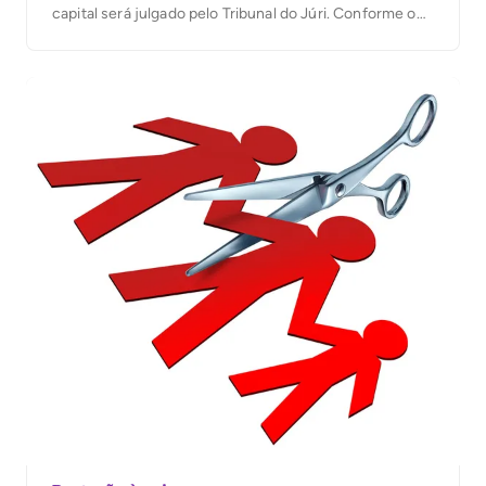
capital será julgado pelo Tribunal do Júri. Conforme o
processo, o crime aconteceu na manhã de 21 de
janeiro deste ano, na Quadra 101 Norte, na capital, […]