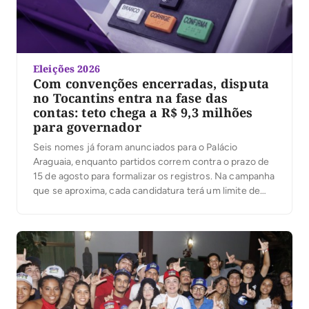
Eleições 2026
Com convenções encerradas, disputa
no Tocantins entra na fase das
contas: teto chega a R$ 9,3 milhões
para governador
Seis nomes já foram anunciados para o Palácio
Araguaia, enquanto partidos correm contra o prazo de
15 de agosto para formalizar os registros. Na campanha
que se aproxima, cada candidatura terá um limite de
despesas; ultrapassá-lo pode gerar multa igual ao valor
excedido. Com as convenções partidárias encerradas
e seis candidaturas anunciadas ao governo do […]