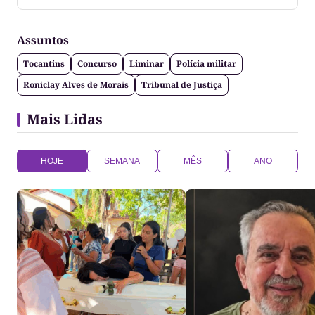
Tocantins
Assuntos
Tocantins
Concurso
Liminar
Polícia militar
Roniclay Alves de Morais
Tribunal de Justiça
Mais Lidas
HOJE
SEMANA
MÊS
ANO