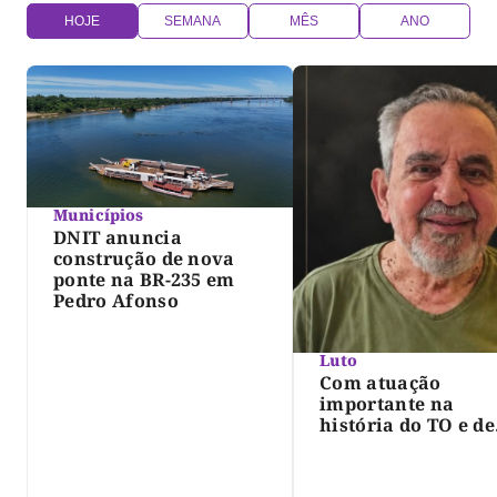
HOJE
SEMANA
MÊS
ANO
Municípios
DNIT anuncia
construção de nova
ponte na BR-235 em
Pedro Afonso
Luto
Com atuação
importante na
história do TO e de
Palmas, morre Isra
Siqueira; Palmas
decreta luto oficia