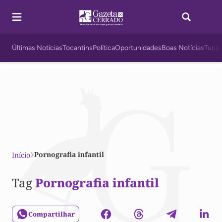
Últimas Notícias
Tocantins
Política
Oportunidades
Boas Notícias
Turis
Pornografia infantil
Início
Tag
Pornografia infantil
Compartilhar