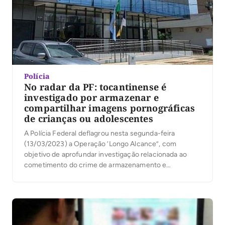
Polícia
No radar da PF: tocantinense é
investigado por armazenar e
compartilhar imagens pornográficas
de crianças ou adolescentes
A Polícia Federal deflagrou nesta segunda-feira
(13/03/2023) a Operação ‘Longo Alcance”, com
objetivo de aprofundar investigação relacionada ao
cometimento do crime de armazenamento e
compartilhamento de imagens pornográficas
envolvendo criança ou adolescente. Foi cumprido
mandado de busca e apreensão na cidade de
Barrolândia/TO, expedido pela 4ª Vara Federal de
Palmas/TO. A investigação se iniciou após […]