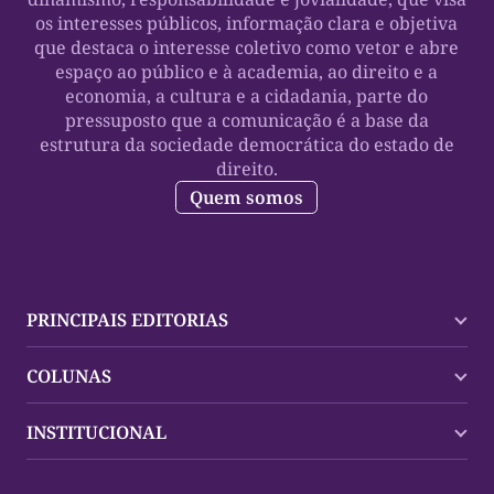
os interesses públicos, informação clara e objetiva
que destaca o interesse coletivo como vetor e abre
espaço ao público e à academia, ao direito e a
economia, a cultura e a cidadania, parte do
pressuposto que a comunicação é a base da
estrutura da sociedade democrática do estado de
direito.
Quem somos
PRINCIPAIS EDITORIAS
Últimas Notícias
COLUNAS
Palmas
Tocantins
Trocando em Miúdos
INSTITUCIONAL
Mundo
Policial
Política
Cultura Dinâmica
Midia Kit