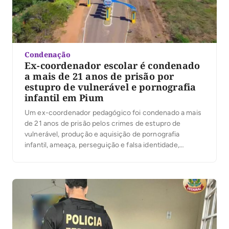
Condenação
Ex-coordenador escolar é condenado
a mais de 21 anos de prisão por
estupro de vulnerável e pornografia
infantil em Pium
Um ex-coordenador pedagógico foi condenado a mais
de 21 anos de prisão pelos crimes de estupro de
vulnerável, produção e aquisição de pornografia
infantil, ameaça, perseguição e falsa identidade,
praticados contra uma aluna de 11 anos de idade de
uma escola municipal, em Pium, região centro-oeste
do Tocantins. A sentença atendeu integralmente à
denúncia do […]