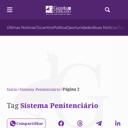
Últimas Notícias
Tocantins
Política
Oportunidades
Boas Notícias
Turis
Página 2
Início
Sistema Penitenciário
Tag
Sistema Penitenciário
Compartilhar