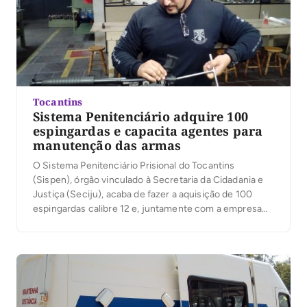
Tocantins
Sistema Penitenciário adquire 100
espingardas e capacita agentes para
manutenção das armas
O Sistema Penitenciário Prisional do Tocantins
(Sispen), órgão vinculado à Secretaria da Cidadania e
Justiça (Seciju), acaba de fazer a aquisição de 100
espingardas calibre 12 e, juntamente com a empresa
fabricante, sediada no Rio Grande do Sul, está
promovendo um curso sobre manutenção das armas
de três dias, entre 26 e 28 de novembro, […]