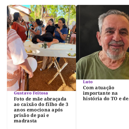
Luto
Com atuação
importante na
Gustavo Feitosa
história do TO e de
Foto de mãe abraçada
Palmas, morre Isra
ao caixão do filho de 3
Siqueira; Palmas
anos emociona após
decreta luto oficia
prisão de pai e
três dias
madrasta