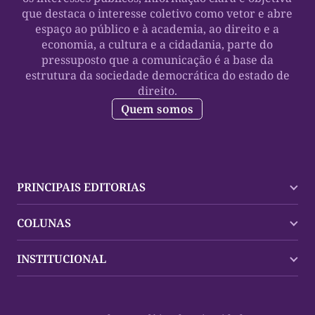
que destaca o interesse coletivo como vetor e abre
espaço ao público e à academia, ao direito e a
economia, a cultura e a cidadania, parte do
pressuposto que a comunicação é a base da
estrutura da sociedade democrática do estado de
direito.
Quem somos
PRINCIPAIS EDITORIAS
Últimas Notícias
COLUNAS
Palmas
Tocantins
Trocando em Miúdos
INSTITUCIONAL
Mundo
Policial
Política
Cultura Dinâmica
Midia Kit
Polícia
Saudabilidade
Contato