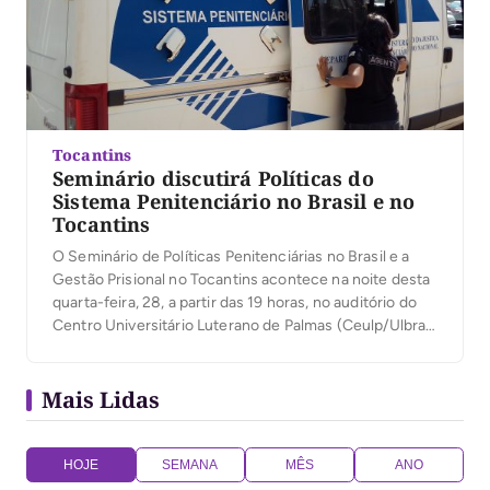
Tocantins
Seminário discutirá Políticas do
Sistema Penitenciário no Brasil e no
Tocantins
O Seminário de Políticas Penitenciárias no Brasil e a
Gestão Prisional no Tocantins acontece na noite desta
quarta-feira, 28, a partir das 19 horas, no auditório do
Centro Universitário Luterano de Palmas (Ceulp/Ulbra),
em Palmas. A realização é do Conselho Penitenciário
do Tocantins em parceria com o Ceulp/Ulbra e o apoio
Mais Lidas
da Secretaria de Estado da Cidadania […]
HOJE
SEMANA
MÊS
ANO