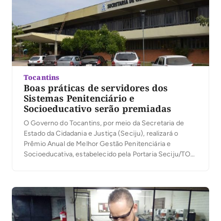
Tocantins
Boas práticas de servidores dos
Sistemas Penitenciário e
Socioeducativo serão premiadas
O Governo do Tocantins, por meio da Secretaria de
Estado da Cidadania e Justiça (Seciju), realizará o
Prêmio Anual de Melhor Gestão Penitenciária e
Socioeducativa, estabelecido pela Portaria Seciju/TO
nº 28, de 22 de janeiro de 2019. A premiação objetiva
incentivar, valorizar e reconhecer as boas práticas
desenvolvidas por servidores em unidades prisionais e
socioeducativas […]