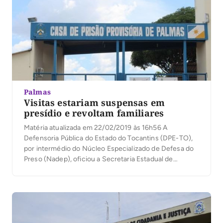
Palmas
Visitas estariam suspensas em
presídio e revoltam familiares
Matéria atualizada em 22/02/2019 às 16h56 A
Defensoria Pública do Estado do Tocantins (DPE-TO),
por intermédio do Núcleo Especializado de Defesa do
Preso (Nadep), oficiou a Secretaria Estadual de
Cidadania e Justiça (Seciju) a prestar informações
sobre uma possível suspensão de visitas no Pavilhão B
da Casa de Prisão Provisória de Palmas (CPP Palmas).
Familiares […]