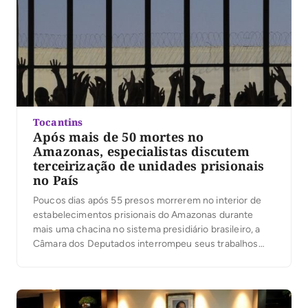
Tocantins
Após mais de 50 mortes no
Amazonas, especialistas discutem
terceirização de unidades prisionais
no País
Poucos dias após 55 presos morrerem no interior de
estabelecimentos prisionais do Amazonas durante
mais uma chacina no sistema presidiário brasileiro, a
Câmara dos Deputados interrompeu seus trabalhos
para discutir a situação das unidades carcerárias do
país. Por quase duas horas, mais de 20 oradores, entre
parlamentares, agentes da Segurança Pública e
especialistas se revezaram, divergindo sobre […]