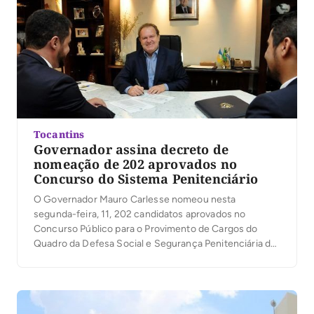
Tocantins
Governador assina decreto de
nomeação de 202 aprovados no
Concurso do Sistema Penitenciário
O Governador Mauro Carlesse nomeou nesta
segunda-feira, 11, 202 candidatos aprovados no
Concurso Público para o Provimento de Cargos do
Quadro da Defesa Social e Segurança Penitenciária do
Quadro-Geral do Poder Executivo do Estado do
Tocantins. A partir do dia 18 de março, os nomeados
podem tomar posse. A publicação da nomeação será
feita no […]