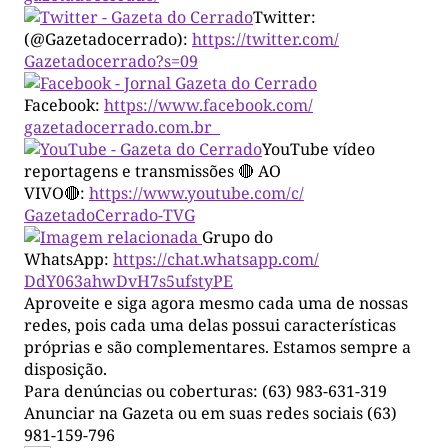
Twitter:
(@Gazetadocerrado):
https://twitter.com/
Gazetadocerrado?s=09
Facebook:
https://www.facebook.com/
gazetadocerrado.com.br
YouTube vídeo
reportagens e transmissões 🔴 AO
VIVO🔴:
https://www.youtube.com/c/
GazetadoCerrado-TVG
Grupo do
WhatsApp:
https://chat.whatsapp.com/
DdY063ahwDvH7s5ufstyPE
Aproveite e siga agora mesmo cada uma de nossas
redes, pois cada uma delas possui características
próprias e são complementares. Estamos sempre a
disposição.
Para denúncias ou coberturas: (63) 983-631-319
Anunciar na Gazeta ou em suas redes sociais (63)
981-159-796