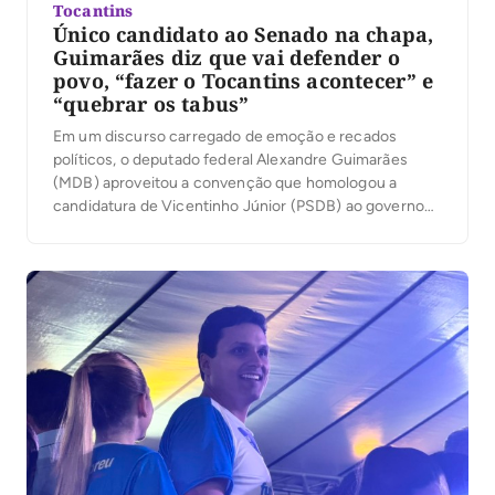
Tocantins
Único candidato ao Senado na chapa,
Guimarães diz que vai defender o
povo, “fazer o Tocantins acontecer” e
“quebrar os tabus”
Em um discurso carregado de emoção e recados
políticos, o deputado federal Alexandre Guimarães
(MDB) aproveitou a convenção que homologou a
candidatura de Vicentinho Júnior (PSDB) ao governo
para apresentar suas principais bandeiras como
candidato ao Senado: a duplicação da BR-153, a
ampliação das políticas de habitação e o fortalecimento
do desenvolvimento econômico do Tocantins. […]