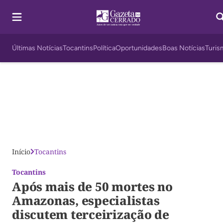
Últimas Notícias
Tocantins
Política
Oportunidades
Boas Notícias
Turis
Início
Tocantins
Tocantins
Após mais de 50 mortes no
Amazonas, especialistas
discutem terceirização de