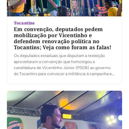
Tocantins
Em convenção, deputados pedem
mobilização por Vicentinho e
defendem renovação política no
Tocantins; Veja como foram as falas!
Os deputados estaduais que disputam a reeleição
aproveitaram a convenção que homologou a
candidatura de Vicentinho Júnior (PSDB) ao governo
do Tocantins para convocar a militância à campanha e
reforçar apoio à chapa formada por Amélio Cayres,
candidato a vice-governador, e Alexandre Guimarães,
ao Senado, ambos do MDB. Em comum, os discursos
falaram em mudança […]