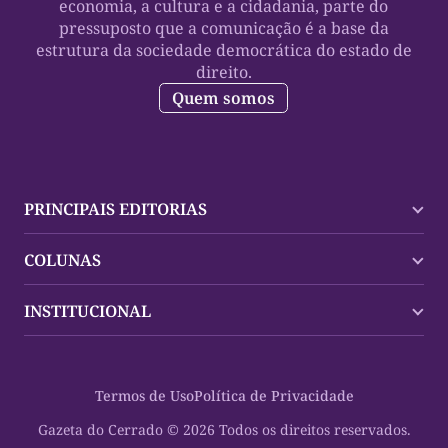
economia, a cultura e a cidadania, parte do
pressuposto que a comunicação é a base da
estrutura da sociedade democrática do estado de
direito.
Quem somos
PRINCIPAIS EDITORIAS
Últimas Notícias
COLUNAS
Palmas
Tocantins
Trocando em Miúdos
INSTITUCIONAL
Mundo
Policial
Política
Cultura Dinâmica
Midia Kit
Polícia
Saudabilidade
Contato
Termos de Uso
Política de Privacidade
Oportunidades
Planeta Vivo
Sobre
Cultura
Espaço Cidadania
Gazeta do Cerrado © 2026 Todos os direitos reservados.
Saúde