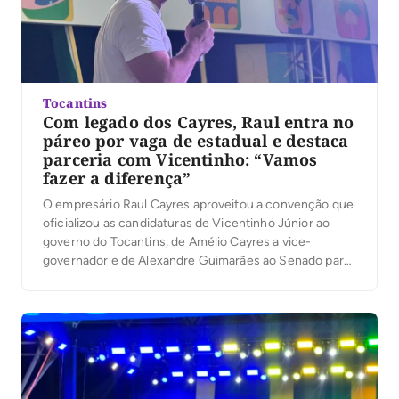
Tocantins
Com legado dos Cayres, Raul entra no
páreo por vaga de estadual e destaca
parceria com Vicentinho: “Vamos
fazer a diferença”
O empresário Raul Cayres aproveitou a convenção que
oficializou as candidaturas de Vicentinho Júnior ao
governo do Tocantins, de Amélio Cayres a vice-
governador e de Alexandre Guimarães ao Senado para
lançar sua pré-candidatura a deputado estadual. Em
discurso, ele defendeu renovação na Assembleia
Legislativa e afirmou que pretende atuar em áreas
como saúde, segurança pública […]