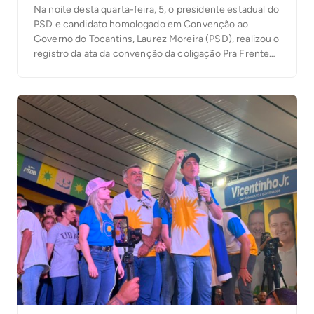
Na noite desta quarta-feira, 5, o presidente estadual do
PSD e candidato homologado em Convenção ao
Governo do Tocantins, Laurez Moreira (PSD), realizou o
registro da ata da convenção da coligação Pra Frente
Tocantins junto à Justiça Eleitoral. O ato marca mais
uma etapa do processo eleitoral e antecede o registro
das candidaturas da coligação, […]