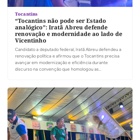
Tocantins
“Tocantins não pode ser Estado
analógico”: Iratã Abreu defende
renovação e modernidade ao lado de
Vicentinho
Candidato a deputado federal, Iratã Abreu defendeu a
renovação política e afirmou que o Tocantins precisa
avançar em modernização e eficiência durante
discurso na convenção que homologou as
candidaturas de Vicentinho Júnior ao governo do
Estado, de Amélio Cayres a vice-governador e de
Alexandre Guimarães ao Senado, na noite desta
quarta-feira, 5, em Palmas. Ao […]