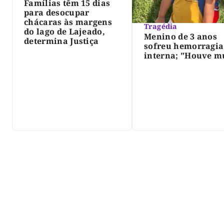
Famílias têm 15 dias
para desocupar
chácaras às margens
Tragédia
do lago de Lajeado,
Menino de 3 anos
determina Justiça
sofreu hemorragia
interna; "Houve m
violência", diz dir
do IML