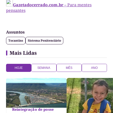
Gazetadocerrado.com.br –
Para mentes
pensantes
Assuntos
Tocantins
Sistema Penitenciário
Mais Lidas
HOJE
SEMANA
MÊS
ANO
Reintegração de posse