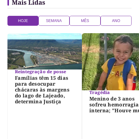
Mais Lidas
crimes consumados, em comparação com o mesmo
período […]
HOJE
SEMANA
MÊS
ANO
Reintegração de posse
Famílias têm 15 dias
para desocupar
chácaras às margens
Tragédia
do lago de Lajeado,
Menino de 3 anos
determina Justiça
sofreu hemorragia
interna; "Houve m
violência", diz dir
do IML