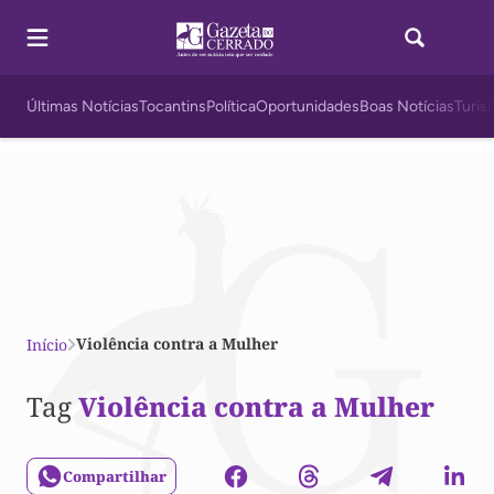
Últimas Notícias
Tocantins
Política
Oportunidades
Boas Notícias
Turis
Violência contra a Mulher
Início
Tag
Violência contra a Mulher
Compartilhar