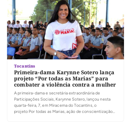
Tocantins
Primeira-dama Karynne Sotero lança
projeto “Por todas as Marias” para
combater a violência contra a mulher
A primeira-dama e secretária extraordinária de
Participações Sociais, Karynne Sotero, lançou nesta
quarta-feira, 7, em Miracema do Tocantins, o
projeto Por todas as Marias, ação de conscientização
pelo fim da violência contra a mulher. O projeto conta
com a parceria de diversos órgãos, em uma grande
mobilização com o objetivo de ajudar a construir uma