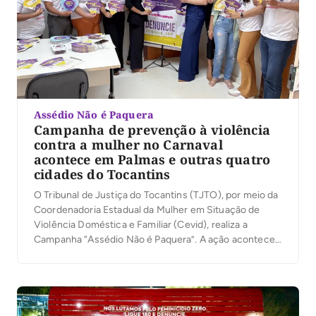
Assédio Não é Paquera
Campanha de prevenção à violência
contra a mulher no Carnaval
acontece em Palmas e outras quatro
cidades do Tocantins
O Tribunal de Justiça do Tocantins (TJTO), por meio da
Coordenadoria Estadual da Mulher em Situação de
Violência Doméstica e Familiar (Cevid), realiza a
Campanha “Assédio Não é Paquera”. A ação acontece
entre os dias 1º e 3 de março, em cinco cidades do
Estado: Palmas, Gurupi, Dianópolis, Tocantinópolis e
Xambioá. O objetivo da campanha […]