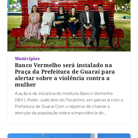
Municípios
Banco Vermelho será instalado na
Praça da Prefeitura de Guaraí para
alertar sobre a violência contra a
mulher
A ação é de iniciativa do Instituto Banco Vermelho
(IBV), Poder Judiciário do Tocantins, em parceria com a
Prefeitura de Guaraí Com o objetivo de chamar a
atenção da população sobre a importância do
enfrentamento da violência contra a mulher e do
combate ao feminicídio, um banco vermelho gigante –
de 4 metros de comprimento […]