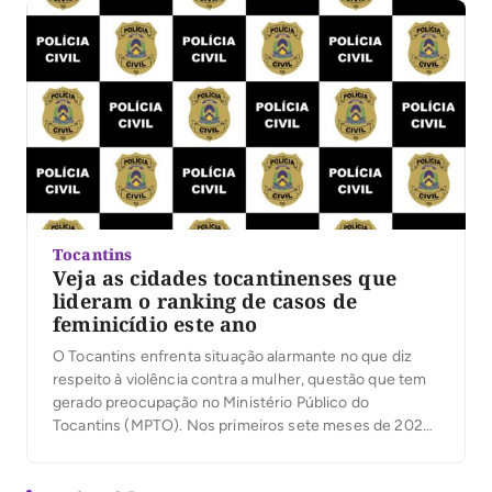
sociedade […]
Tocantins
Veja as cidades tocantinenses que
lideram o ranking de casos de
feminicídio este ano
O Tocantins enfrenta situação alarmante no que diz
respeito à violência contra a mulher, questão que tem
gerado preocupação no Ministério Público do
Tocantins (MPTO). Nos primeiros sete meses de 2024,
o estado registrou aumento de 40,74% nos casos de
feminicídio, abrangendo tanto as tentativas quanto os