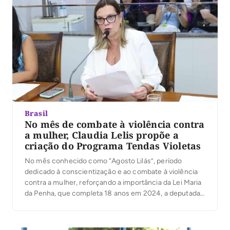
projeto Por Todas as Marias chega nesta quarta-feira,
21, ao […]
Brasil
No mês de combate à violência contra
a mulher, Claudia Lelis propõe a
criação do Programa Tendas Violetas
No mês conhecido como “Agosto Lilás”, período
dedicado à conscientização e ao combate à violência
contra a mulher, reforçando a importância da Lei Maria
da Penha, que completa 18 anos em 2024, a deputada
estadual Cláudia Lelis PV), conhecida por sua atuação
em prol dos direitos das mulheres, apresentou mais
projeto de lei que busca […]