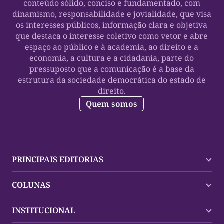
conteúdo sólido, conciso e fundamentado, com
dinamismo, responsabilidade e jovialidade, que visa
os interesses públicos, informação clara e objetiva
que destaca o interesse coletivo como vetor e abre
espaço ao público e à academia, ao direito e a
economia, a cultura e a cidadania, parte do
pressuposto que a comunicação é a base da
estrutura da sociedade democrática do estado de
direito.
Quem somos
PRINCIPAIS EDITORIAS
Últimas Notícias
COLUNAS
Palmas
Tocantins
Trocando em Miúdos
INSTITUCIONAL
Mundo
Policial