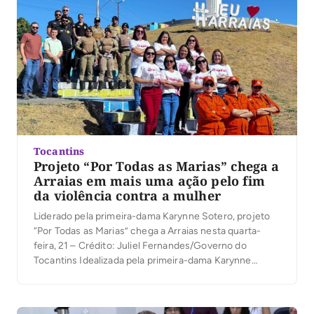
Tocantins
Projeto “Por Todas as Marias” chega a
Arraias em mais uma ação pelo fim
da violência contra a mulher
Liderado pela primeira-dama Karynne Sotero, projeto
“Por Todas as Marias” chega a Arraias nesta quarta-
feira, 21 – Crédito: Juliel Fernandes/Governo do
Tocantins Idealizada pela primeira-dama Karynne
Sotero, ação busca conscientizar e educar a população
para a construção de uma sociedade mais justa e
segura Camila Mitye/Governo do Tocantins O