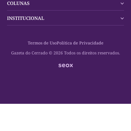
COLUNAS
Palmas
Tocantins
Trocando em Miúdos
INSTITUCIONAL
Mundo
Policial
Política
Cultura Dinâmica
Midia Kit
Polícia
Saudabilidade
Contato
Termos de Uso
Política de Privacidade
Oportunidades
Planeta Vivo
Sobre
Cultura
Espaço Cidadania
Gazeta do Cerrado © 2026 Todos os direitos reservados.
Saúde
Turistando Gazeta
Educação
Nosso Direito
Turismo