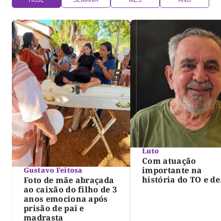
Luto
Com atuação
importante na
Gustavo Feitosa
história do TO e de
Foto de mãe abraçada
Palmas, morre Isra
ao caixão do filho de 3
Siqueira; Palmas
anos emociona após
decreta luto oficia
prisão de pai e
três dias
madrasta