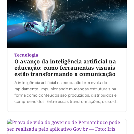
Tecnologia
O avanço da inteligência artificial na
educação: como ferramentas visuais
estão transformando a comunicação
A inteligência artificial na educação tem evoluído
rapidamente, impulsionando mudanças estruturais na
forma como conteúdos são produzidos, distribuídos e
compreendidos. Entre essas transformações, o uso de
ferramentas visuais baseadas em IA se destaca por
tornar a comunicação mais acessível, interativa e
eficaz, especialmente em ambientes digitais de
aprendizagem. De plataformas adaptativas a recursos
de visualização […]