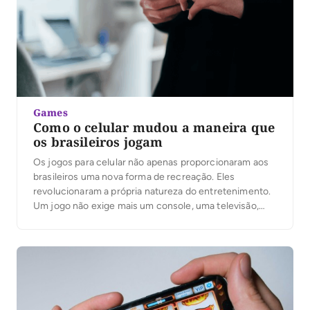
Games
Como o celular mudou a maneira que
os brasileiros jogam
Os jogos para celular não apenas proporcionaram aos
brasileiros uma nova forma de recreação. Eles
revolucionaram a própria natureza do entretenimento.
Um jogo não exige mais um console, uma televisão,
uma longa instalação ou uma tarde inteira para ser
gratuito. Hoje em dia, o celular no bolso de uma pessoa
pode transformar uma viagem de […]