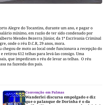
rto Alegre do Tocantins, durante um ano, e pagar o
o salário mínimo, em razão de ter sido condenado por
 Alberto Mendes Bezerra Júnior, da 1ª Escrivania Criminal
re, onde o réu D.C.R, 29 anos, mora.
éu chegou de moto ao local onde funcionava a recepção do
 e retirou 612 telhas para levá-las consigo. Uma
pais, que impediram o réu de levar as telhas. O réu
asa na fazenda dos pais.
Convenção em Palmas
Wanderlei discursa empolgado e diz
que o palanque de Dorinha é o da