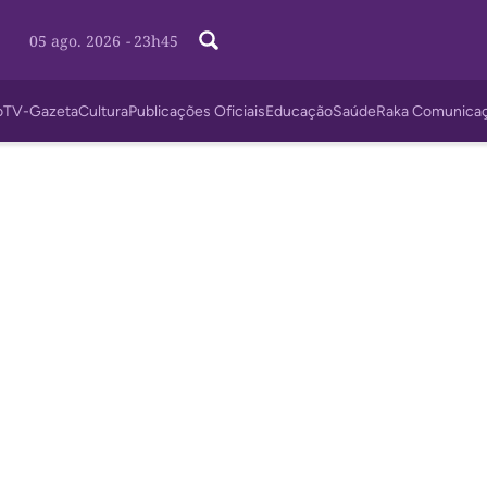
05 ago. 2026
-
23h45
o
TV-Gazeta
Cultura
Publicações Oficiais
Educação
Saúde
Raka Comunica