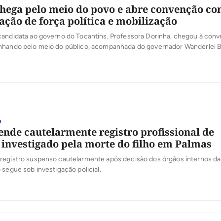
hega pelo meio do povo e abre convenção c
ção de força política e mobilização
candidata ao governo do Tocantins, Professora Dorinha, chegou à con
nhando pelo meio do público, acompanhada do governador Wanderlei 
 ao Senado Eduardo Gomes, Carlos Gaguim, Ronaldo Dimas e Eli Borges
la animação dos apoiadores e por uma recepção calorosa das caravana
o
nde cautelarmente registro profissional de
investigado pela morte do filho em Palmas
registro suspenso cautelarmente após decisão dos órgãos internos d
 segue sob investigação policial.