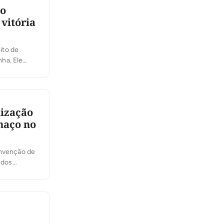
ão
vitória
ito de
ha. Ele
s dois
lização
haço no
onvenção de
 dos
firmou. “Para