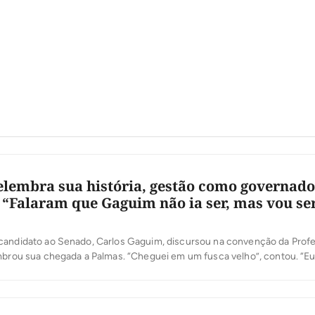
lembra sua história, gestão como governado
 “Falaram que Gaguim não ia ser, mas vou se
candidato ao Senado, Carlos Gaguim, discursou na convenção da Prof
embrou sua chegada a Palmas. “Cheguei em um fusca velho”, contou. “E
 desta cidade, fui um dos primeiros moradores”, afirmou, ao falar de sua
“Eu quero ser senador para trazer ainda mais melhorias, […]