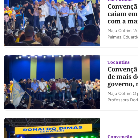
Convenção
caiam em 
com a mai
Maju Cotrim “A
Palmas, Eduard
defendeu o pre
candidatos ao 
Tocantins
Convenção
de mais d
governo, 
Maju Cotrim O p
Professora Dori
gestores munici
quem diz que pr
Convenção