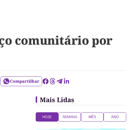
ço comunitário por
Compartilhar
Mais Lidas
HOJE
SEMANA
MÊS
ANO