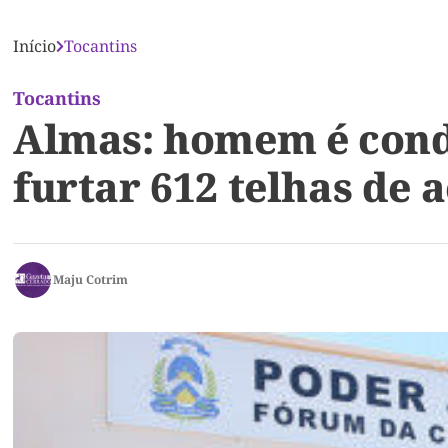
Início
Tocantins
Tocantins
Almas: homem é cond
furtar 612 telhas de 
Maju Cotrim