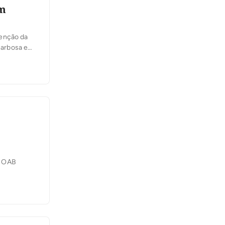
om
venção da
Barbosa e
. A entrada
s presentes.
a OAB