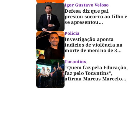
Igor Gustavo Veloso
Defesa diz que pai
prestou socorro ao filho e
se apresentou
espontaneamente à
polícia após morte de
Polícia
criança de 3 anos
Investigação aponta
indícios de violência na
morte de menino de 3
anos em Palmas
Tocantins
“Quem faz pela Educação,
faz pelo Tocantins”,
afirma Marcus Marcelo
durante reunião com
professores e lideranças
em Palmas