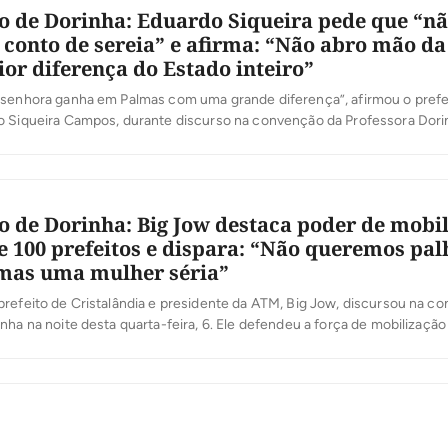
 de Dorinha: Eduardo Siqueira pede que “n
conto de sereia” e afirma: “Não abro mão da 
or diferença do Estado inteiro”
 senhora ganha em Palmas com uma grande diferença”, afirmou o prefe
o Siqueira Campos, durante discurso na convenção da Professora Dorin
paro da candidata ao governo do Tocantins. Eduardo chamou à frente o
Senado que apoia, Eduardo Gomes e Ronaldo Dimas, e deixou claro […]
 de Dorinha: Big Jow destaca poder de mobi
e 100 prefeitos e dispara: “Não queremos pal
mas uma mulher séria”
refeito de Cristalândia e presidente da ATM, Big Jow, discursou na c
nha na noite desta quarta-feira, 6. Ele defendeu a força de mobilização
pais. “Falaram por aí que prefeito não tem força e aqui está a prova”, a
efeito não tem força, temos […]