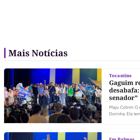
Mais Notícias
Tocantins
Gaguim re
desabafa:
senador”
Maju Cotrim O 
Dorinha. Ele l
considero filho
com a capital. 
Em Palmas