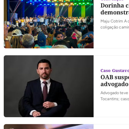
Dorinha c
demonstra
Maju Cotrim A 
coligação cami
dos candidatos
foi marcada pe
[…]
Caso Gustav
OAB suspe
advogado 
Advogado teve 
Tocantins; caso