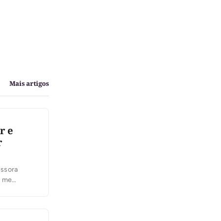
Mais artigos
r e
r
essora
u me
 relação