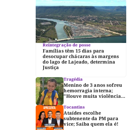
Reintegração de posse
Famílias têm 15 dias para
desocupar chácaras às margens
do lago de Lajeado, determina
Justiça
Tragédia
Menino de 3 anos sofreu
hemorragia interna;
"Houve muita violência",
diz diretor do IML
Tocantins
Ataídes escolhe
subtenente da PM para
vice; Saiba quem ela é!