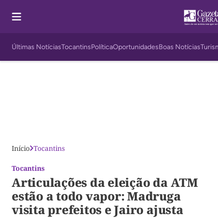
Últimas Notícias
Tocantins
Política
Oportunidades
Boas Notícias
Turis
Início
Tocantins
Tocantins
Articulações da eleição da ATM
estão a todo vapor: Madruga
visita prefeitos e Jairo ajusta