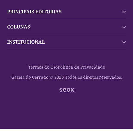
PRINCIPAIS EDITORIAS
Últimas Notícias
COLUNAS
Palmas
Tocantins
Trocando em Miúdos
INSTITUCIONAL
Mundo
Policial
Política
Cultura Dinâmica
Midia Kit
Polícia
Saudabilidade
Contato
Termos de Uso
Política de Privacidade
Oportunidades
Planeta Vivo
Sobre
Cultura
Espaço Cidadania
Gazeta do Cerrado © 2026 Todos os direitos reservados.
Saúde
Turistando Gazeta
Educação
Nosso Direito
Turismo