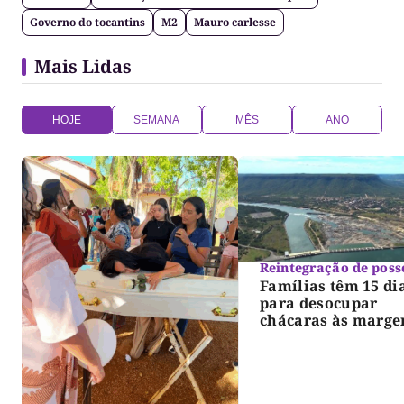
Governo do tocantins
M2
Mauro carlesse
Mais Lidas
HOJE
SEMANA
MÊS
ANO
Reintegração de poss
Famílias têm 15 di
para desocupar
chácaras às marge
do lago de Lajeado
determina Justiça