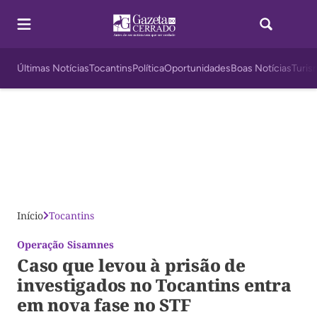
Últimas Notícias
Tocantins
Política
Oportunidades
Boas Notícias
Turis
Início
Tocantins
Operação Sisamnes
Caso que levou à prisão de
investigados no Tocantins entra
em nova fase no STF