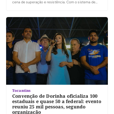
cena de superação e resistência. Com o sistema de
áudio e iluminação interrompido no estacionamento do
Ginásio Ayrton Senna, em Palmas, o candidato deixou o
palco, subiu em um paredão de som e, iluminado por
[…]
Tocantins
Convenção de Dorinha oficializa 100
estaduais e quase 50 a federal: evento
reuniu 25 mil pessoas, segundo
organização