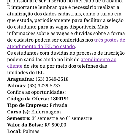
profissional e ser inserido no mercado de trabalho.
É importante lembrar que é necessário realizar a
atualização dos dados cadastrais, como o turno em
que estuda, periodicamente para facilitar a seleção
do estudante para as vagas disponíveis. Mais
informações sobre as vagas e dúvidas sobre a forma
de cadastro podem ser conferidas nos
três postos de
atendimento do IEL no estado
.
Os estudantes com dúvidas no processo de inscrição
podem saná-las ainda no link de
atendimento ao
cliente
do site ou por meio dos telefones das
unidades do IEL.
Araguaína
: (63) 3549-2518
Palmas
: (63) 3229-5737
Confira as oportunidades:
Código da Oferta:
1800191
Tipo de Empresa:
Privada
Curso (s):
Enfermagem
Semestre:
3º semestre ao 6º semestre
Valor da Bolsa:
R$ 500,00
Local:
Palmas