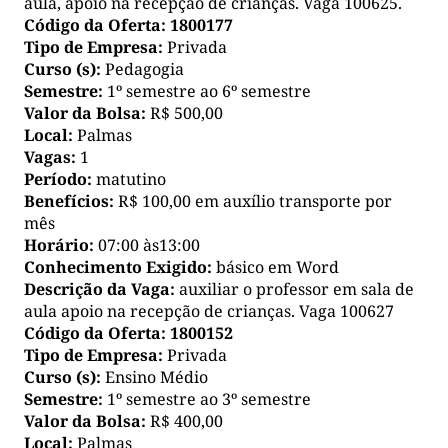
aula, apoio na recepção de crianças. Vaga 100625.
Código da Oferta:
1800177
Tipo de Empresa:
Privada
Curso (s):
Pedagogia
Semestre:
1º semestre ao 6º semestre
Valor da Bolsa:
R$ 500,00
Local:
Palmas
Vagas:
1
Período:
matutino
Benefícios:
R$ 100,00 em auxílio transporte por
mês
Horário:
07:00 às13:00
Conhecimento Exigido:
básico em Word
Descrição da Vaga:
auxiliar o professor em sala de
aula apoio na recepção de crianças. Vaga 100627
Código da Oferta:
1800152
Tipo de Empresa:
Privada
Curso (s):
Ensino Médio
Semestre:
1º semestre ao 3º semestre
Valor da Bolsa:
R$ 400,00
Local:
Palmas