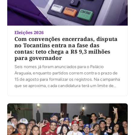
Eleições 2026
Com convenções encerradas, disputa
no Tocantins entra na fase das
contas: teto chega a R$ 9,3 milhões
para governador
Seis nomes já foram anunciados para o Palácio
Araguaia, enquanto partidos correm contra o prazo de
15 de agosto para formalizar os registros. Na campanha
que se aproxima, cada candidatura terá um limite de
despesas; ultrapassá-lo pode gerar multa igual ao valor
excedido. Com as convenções partidárias encerradas
e seis candidaturas anunciadas ao governo do […]