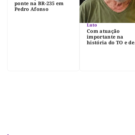
ponte na BR-235 em
Pedro Afonso
Luto
Com atuação
importante na
história do TO e de
Palmas, morre Isra
Siqueira; Palmas
decreta luto oficia
três dias