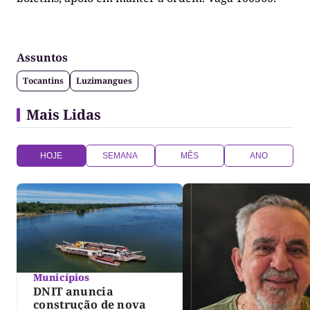
Assuntos
Tocantins
Luzimangues
Mais Lidas
HOJE
SEMANA
MÊS
ANO
Municípios
DNIT anuncia
construção de nova