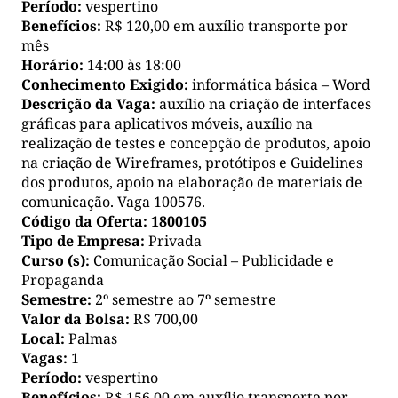
Período:
vespertino
Benefícios:
R$ 120,00 em auxílio transporte por
mês
Horário:
14:00 às 18:00
Conhecimento Exigido:
informática básica – Word
Descrição da Vaga:
auxílio na criação de interfaces
gráficas para aplicativos móveis, auxílio na
realização de testes e concepção de produtos, apoio
na criação de Wireframes, protótipos e Guidelines
dos produtos, apoio na elaboração de materiais de
comunicação. Vaga 100576.
Código da Oferta:
1800105
Tipo de Empresa:
Privada
Curso (s):
Comunicação Social – Publicidade e
Propaganda
Semestre:
2º semestre ao 7º semestre
Valor da Bolsa:
R$ 700,00
Local:
Palmas
Vagas:
1
Período:
vespertino
Benefícios:
R$ 156,00 em auxílio transporte por