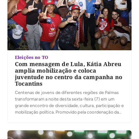
Eleições no TO
Com mensagem de Lula, Kátia Abreu
amplia mobilização e coloca
juventude no centro da campanha no
Tocantins
Centenas de jovens de diferentes regiões de Palmas
transformaram a noite desta sexta-feira (7) em um
grande encontro de diversidade, cultura, participação e
mobilização política. Promovido pela coordenação da
campanha do presidente Luiz Inácio Lula da Silva no
Tocantins, sob a liderança da ex-senadora Kátia Abreu,
o evento reuniu jovens de Palmas em torno de […]