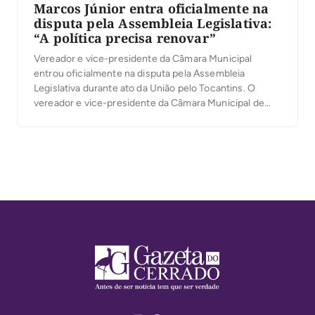
Marcos Júnior entra oficialmente na
disputa pela Assembleia Legislativa:
“A política precisa renovar”
Vereador e vice-presidente da Câmara Municipal
entrou oficialmente na disputa pela Assembleia
Legislativa durante ato da União pelo Tocantins. O
vereador e vice-presidente da Câmara Municipal de
Palmas, Marcos Júnior, oficializou sua candidatura a
deputado estadual durante a convenção da coligação
União pelo Tocantins, realizada na última quarta-feira,
5, no Espaço Cultural José Gomes Sobrinho, […]