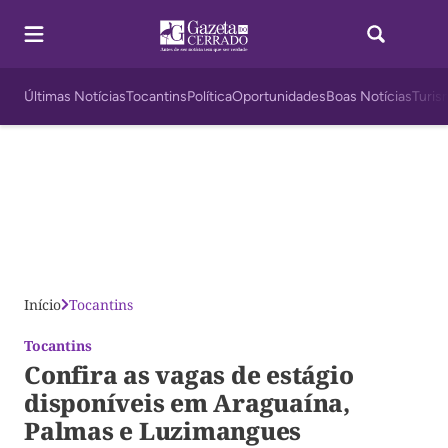
Últimas Notícias
Tocantins
Política
Oportunidades
Boas Notícias
Turis
Início
Tocantins
Tocantins
Confira as vagas de estágio
disponíveis em Araguaína,
Palmas e Luzimangues