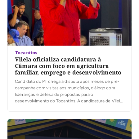
Tocantins
Vilela oficializa candidatura à
Câmara com foco em agricultura
familiar, emprego e desenvolvimento
Candidato do PT chega à disputa após meses de pré-
campanha com visitas aos municípios, diálogo com
lideranças e defesa de propostas para o
desenvolvimento do Tocantins. A candidatura de Vilela
(PT) à Câmara dos Deputados foi homologada na última
terça-feira (4), durante a convenção da coligação
formada por PSD, PT, PSB, PDT e pela Federação […]