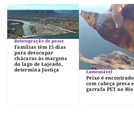
Reintegração de posse
Famílias têm 15 dias
para desocupar
chácaras às margens
do lago de Lajeado,
determina Justiça
Lamentável
Peixe é encontrado
com cabeça presa 
garrafa PET no Rio
Javaés e vídeo aler
para impacto do li
nos rios