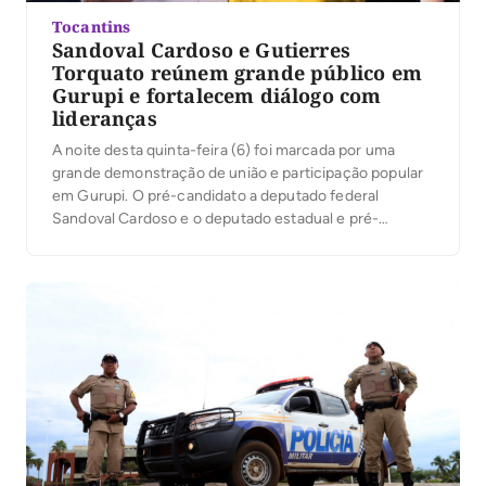
Tocantins
Sandoval Cardoso e Gutierres
Torquato reúnem grande público em
Gurupi e fortalecem diálogo com
lideranças
A noite desta quinta-feira (6) foi marcada por uma
grande demonstração de união e participação popular
em Gurupi. O pré-candidato a deputado federal
Sandoval Cardoso e o deputado estadual e pré-
candidato à reeleição Gutierres Torquato reuniram
centenas de pessoas em um encontro que fortaleceu
o diálogo com lideranças e a população. O evento
contou com […]