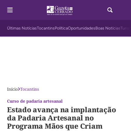
Últimas Notícias
Tocantins
Política
Oportunidades
Boas Notícias
Turis
Início
Tocantins
Curso de padaria artesanal
Estado avança na implantação
da Padaria Artesanal no
Programa Mãos que Criam