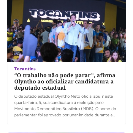
Tocantins
“O trabalho não pode parar”, afirma
Olyntho ao oficializar candidatura a
deputado estadual
O deputado estadual Olyntho Neto oficializou, nesta
quarta-feira, 5, sua candidatura à reeleição pelo
Movimento Democrático Brasileiro (MDB). O nome do
parlamentar foi aprovado por unanimidade durante a
convenção da sigla, realizada pela manhã, em Palmas. À
noite, durante ato político em Taquaralto, Olyntho subiu