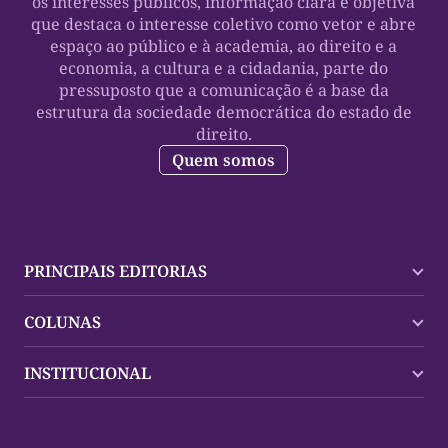
os interesses públicos, informação clara e objetiva
que destaca o interesse coletivo como vetor e abre
espaço ao público e à academia, ao direito e a
economia, a cultura e a cidadania, parte do
pressuposto que a comunicação é a base da
estrutura da sociedade democrática do estado de
direito.
Quem somos
PRINCIPAIS EDITORIAS
Últimas Notícias
COLUNAS
Palmas
Tocantins
Trocando em Miúdos
INSTITUCIONAL
Mundo
Policial
Política
Cultura Dinâmica
Midia Kit
Polícia
Saudabilidade
Contato