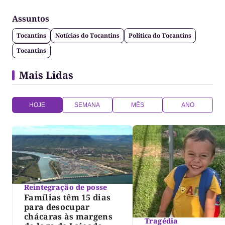
Assuntos
Tocantins
Notícias do Tocantins
Política do Tocantins
Tocantins
Mais Lidas
HOJE
SEMANA
MÊS
ANO
Reintegração de posse
Famílias têm 15 dias
para desocupar
chácaras às margens
Tragédia