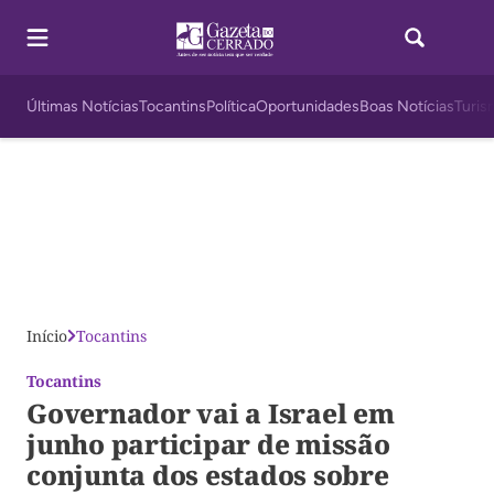
Últimas Notícias
Tocantins
Política
Oportunidades
Boas Notícias
Turis
Início
Tocantins
Tocantins
Governador vai a Israel em
junho participar de missão
conjunta dos estados sobre