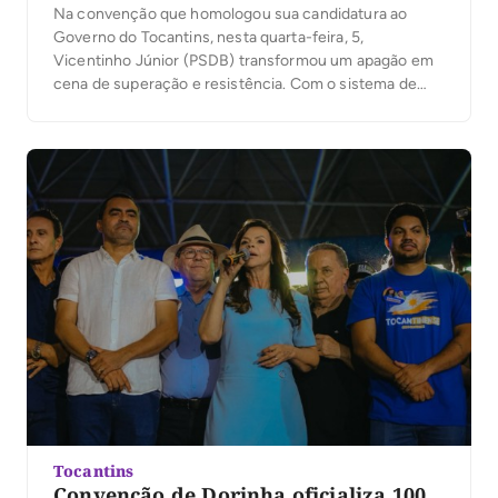
Na convenção que homologou sua candidatura ao
Governo do Tocantins, nesta quarta-feira, 5,
Vicentinho Júnior (PSDB) transformou um apagão em
cena de superação e resistência. Com o sistema de
áudio e iluminação interrompido no estacionamento do
Ginásio Ayrton Senna, em Palmas, o candidato deixou o
palco, subiu em um paredão de som e, iluminado por
[…]
Tocantins
Convenção de Dorinha oficializa 100