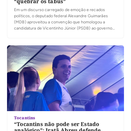
“quebrar os tabus”
Em um discurso carregado de emoção e recados
políticos, o deputado federal Alexandre Guimarães
(MDB) aproveitou a convenção que homologou a
candidatura de Vicentinho Júnior (PSDB) ao governo
para apresentar suas principais bandeiras como
candidato ao Senado: a duplicação da BR-153, a
ampliação das políticas de habitação e o fortalecimento
do desenvolvimento econômico do Tocantins. […]
Tocantins
“Tocantins não pode ser Estado
analógico”: Iratã Abreu defende