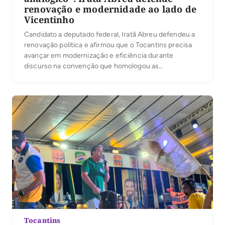
renovação e modernidade ao lado de
Vicentinho
Candidato a deputado federal, Iratã Abreu defendeu a
renovação política e afirmou que o Tocantins precisa
avançar em modernização e eficiência durante
discurso na convenção que homologou as
candidaturas de Vicentinho Júnior ao governo do
Estado, de Amélio Cayres a vice-governador e de
Alexandre Guimarães ao Senado, na noite desta
quarta-feira, 5, em Palmas. Ao […]
Tocantins