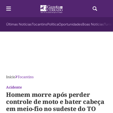
Últimas Notícias
Tocantins
Política
Oportunidades
Boas Notícias
Turis
Início
Tocantins
Acidente
Homem morre após perder
controle de moto e bater cabeça
em meio-fio no sudeste do TO