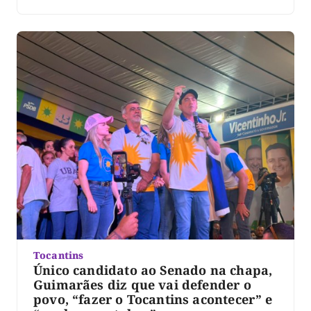
Tocantins junto à Justiça Eleitoral. O ato marca mais
uma etapa do processo eleitoral e antecede o registro
das candidaturas da coligação, […]
Tocantins
Único candidato ao Senado na chapa,
Guimarães diz que vai defender o
povo, “fazer o Tocantins acontecer” e