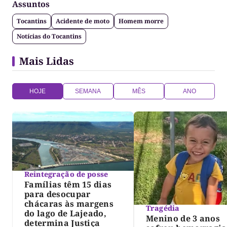
Assuntos
Tocantins
Acidente de moto
Homem morre
Notícias do Tocantins
Mais Lidas
HOJE
SEMANA
MÊS
ANO
Reintegração de posse
Famílias têm 15 dias
para desocupar
chácaras às margens
Tragédia
do lago de Lajeado,
Menino de 3 anos
determina Justiça