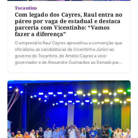
Tocantins
Com legado dos Cayres, Raul entra no
páreo por vaga de estadual e destaca
parceria com Vicentinho: “Vamos
fazer a diferença”
O empresário Raul Cayres aproveitou a convenção que
oficializou as candidaturas de Vicentinho Júnior ao
governo do Tocantins, de Amélio Cayres a vice-
governador e de Alexandre Guimarães ao Senado para
lançar sua pré-candidatura a deputado estadual. Em
discurso, ele defendeu renovação na Assembleia
Legislativa e afirmou que pretende atuar em áreas
como saúde, segurança pública […]