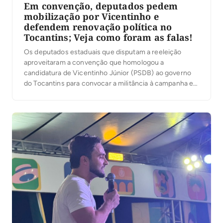
Em convenção, deputados pedem
mobilização por Vicentinho e
defendem renovação política no
Tocantins; Veja como foram as falas!
Os deputados estaduais que disputam a reeleição
aproveitaram a convenção que homologou a
candidatura de Vicentinho Júnior (PSDB) ao governo
do Tocantins para convocar a militância à campanha e
reforçar apoio à chapa formada por Amélio Cayres,
candidato a vice-governador, e Alexandre Guimarães,
ao Senado, ambos do MDB. Em comum, os discursos
falaram em mudança […]