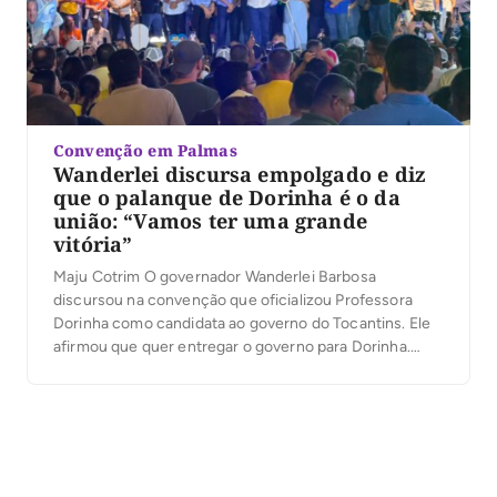
Convenção em Palmas
Wanderlei discursa empolgado e diz
que o palanque de Dorinha é o da
união: “Vamos ter uma grande
vitória”
Maju Cotrim O governador Wanderlei Barbosa
discursou na convenção que oficializou Professora
Dorinha como candidata ao governo do Tocantins. Ele
afirmou que quer entregar o governo para Dorinha.
“Vejo aqui o povo do nosso Estado vibrando”, disse.
Wanderlei lembrou a própria convenção e comparou os
eventos: destacou que a de Dorinha foi ainda maior e
[…]