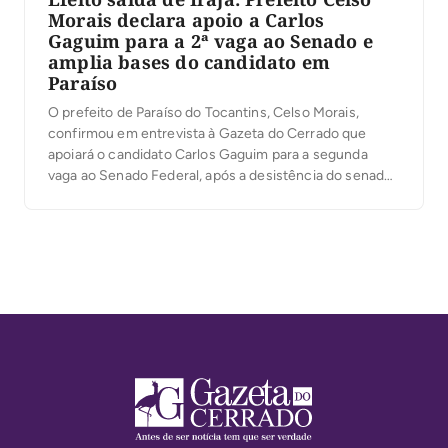
Morais declara apoio a Carlos
Gaguim para a 2ª vaga ao Senado e
amplia bases do candidato em
Paraíso
O prefeito de Paraíso do Tocantins, Celso Morais,
confirmou em entrevista à Gazeta do Cerrado que
apoiará o candidato Carlos Gaguim para a segunda
vaga ao Senado Federal, após a desistência do senador
Irajá Abreu da disputa. Para a primeira vaga, Celso já
está desde o início com 100% de apoio ao senador
Eduardo Gomes, […]