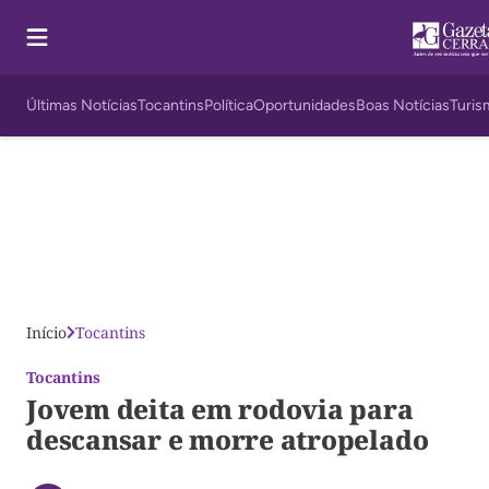
Últimas Notícias
Tocantins
Política
Oportunidades
Boas Notícias
Turis
Início
Tocantins
Tocantins
Jovem deita em rodovia para
descansar e morre atropelado