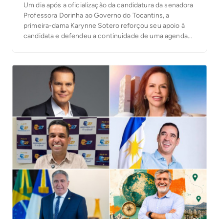
Um dia após a oficialização da candidatura da senadora
Professora Dorinha ao Governo do Tocantins, a
primeira-dama Karynne Sotero reforçou seu apoio à
candidata e defendeu a continuidade de uma agenda
voltada ao cuidado com as pessoas, à proteção social e
à atenção às famílias tocantinenses. Em vídeo
publicado nesta quinta-feira, 6, Karynne reafirmou sua
[…]