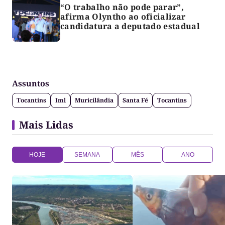
“O trabalho não pode parar”,
afirma Olyntho ao oficializar
candidatura a deputado estadual
Assuntos
Tocantins
Iml
Muricilândia
Santa Fé
Tocantins
Mais Lidas
HOJE
SEMANA
MÊS
ANO