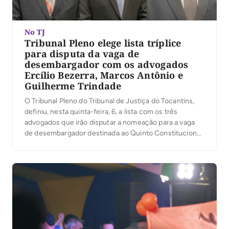
No TJ
Tribunal Pleno elege lista tríplice
para disputa da vaga de
desembargador com os advogados
Ercílio Bezerra, Marcos Antônio e
Guilherme Trindade
O Tribunal Pleno do Tribunal de Justiça do Tocantins,
definiu, nesta quinta-feira, 6, a lista com os três
advogados que irão disputar a nomeação para a vaga
de desembargador destinada ao Quinto Constitucional.
A presidente do TJTO, desembargadora Maysa
Vendramini Rosal, que presidiu os trabalhos, ressaltou
na abertura da votação, que da lista sêxtupla com […]