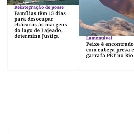
Reintegração de posse
Famílias têm 15 dias
para desocupar
chácaras às margens
do lago de Lajeado,
determina Justiça
Lamentável
Peixe é encontrado
com cabeça presa 
garrafa PET no Rio
Javaés e vídeo aler
para impacto do li
nos rios