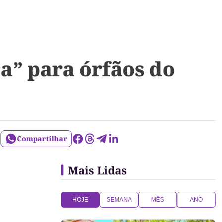
a” para órfãos do
Compartilhar
Mais Lidas
HOJE
SEMANA
MÊS
ANO