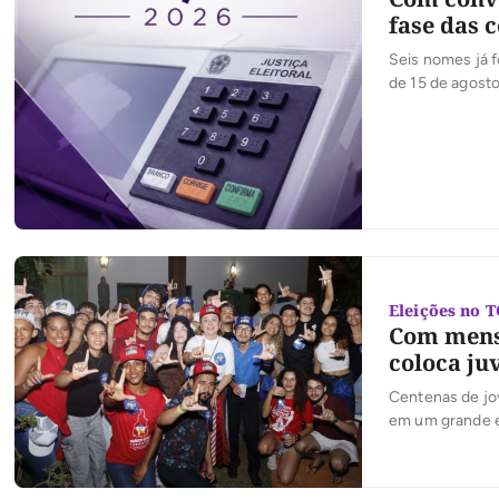
fase das 
Seis nomes já f
de 15 de agosto
um limite de de
convenções par
Eleições no 
Com mensa
coloca ju
Centenas de jov
em um grande en
pela coordenaçã
liderança da ex