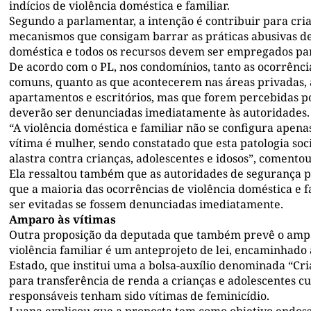
indícios de violência doméstica e familiar.
Segundo a parlamentar, a intenção é contribuir para cri
mecanismos que consigam barrar as práticas abusivas de
doméstica e todos os recursos devem ser empregados par
De acordo com o PL, nos condomínios, tanto as ocorrênci
comuns, quanto as que acontecerem nas áreas privadas,
apartamentos e escritórios, mas que forem percebidas po
deverão ser denunciadas imediatamente às autoridades.
“A violência doméstica e familiar não se configura apen
vítima é mulher, sendo constatado que esta patologia so
alastra contra crianças, adolescentes e idosos”, comento
Ela ressaltou também que as autoridades de segurança 
que a maioria das ocorrências de violência doméstica e 
ser evitadas se fossem denunciadas imediatamente.
Amparo às vítimas
Outra proposição da deputada que também prevê o ampa
violência familiar é um anteprojeto de lei, encaminhado
Estado, que institui uma a bolsa-auxílio denominada “Cr
para transferência de renda a crianças e adolescentes c
responsáveis tenham sido vítimas de feminicídio.