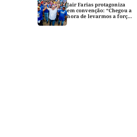
Jair Farias protagoniza
em convenção: “Chegou a
hora de levarmos a força
do Bico para o Congresso”