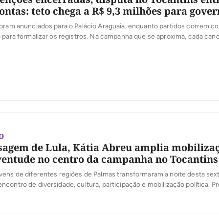
contas: teto chega a R$ 9,3 milhões para gove
oram anunciados para o Palácio Araguaia, enquanto partidos correm co
 para formalizar os registros. Na campanha que se aproxima, cada cand
spesas; ultrapassá-lo pode gerar multa igual ao valor excedido. Com as
tidárias encerradas e seis candidaturas anunciadas ao governo do […]
TO
gem de Lula, Kátia Abreu amplia mobilizaç
ventude no centro da campanha no Tocantins
ens de diferentes regiões de Palmas transformaram a noite desta sext
contro de diversidade, cultura, participação e mobilização política. 
o da campanha do presidente Luiz Inácio Lula da Silva no Tocantins, s
-senadora Kátia Abreu, o evento reuniu jovens de Palmas em torno de 