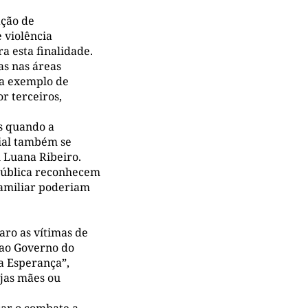
ação de
 violência
a esta finalidade.
as nas áreas
 a exemplo de
r terceiros,
as quando a
cial também se
u Luana Ribeiro.
pública reconhecem
familiar poderiam
ro as vítimas de
 ao Governo do
ia Esperança”,
ujas mães ou