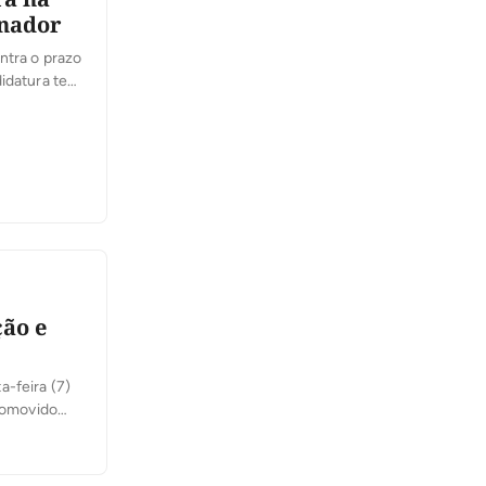
rnador
ntra o prazo
idatura terá
ão e
a-feira (7)
Promovido
ob a
[…]