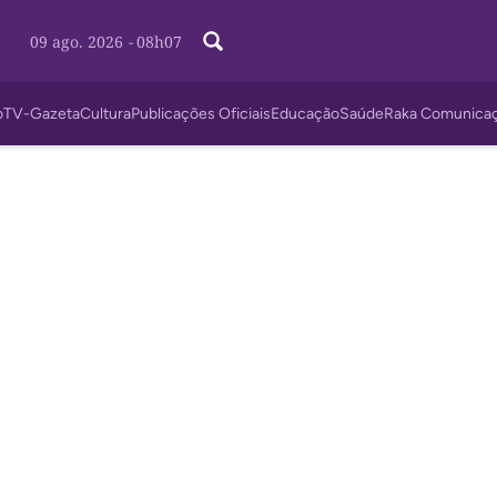
09 ago. 2026
-
08h08
o
TV-Gazeta
Cultura
Publicações Oficiais
Educação
Saúde
Raka Comunica