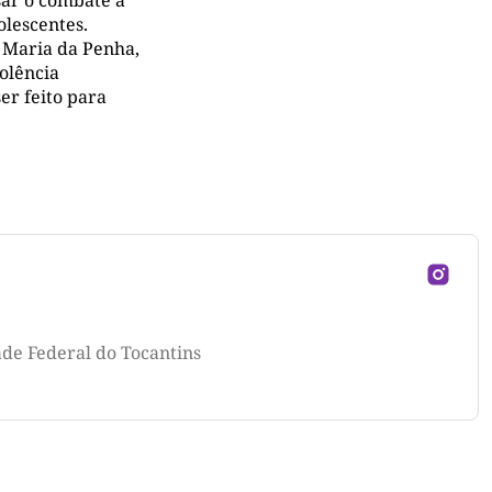
sar o combate a
olescentes.
i Maria da Penha,
olência
er feito para
ade Federal do Tocantins