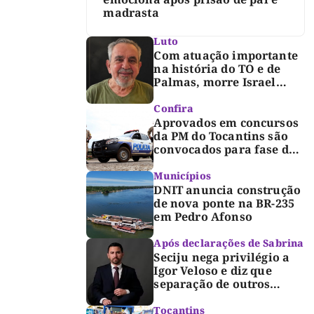
madrasta
Luto
Com atuação importante
na história do TO e de
Palmas, morre Israel
Siqueira; Palmas decreta
luto oficial de três dias
Confira
Aprovados em concursos
da PM do Tocantins são
convocados para fase de
inclusão e posse
Municípios
DNIT anuncia construção
de nova ponte na BR-235
em Pedro Afonso
Após declarações de Sabrina
Seciju nega privilégio a
Igor Veloso e diz que
separação de outros
presos é medida de
segurança
Tocantins