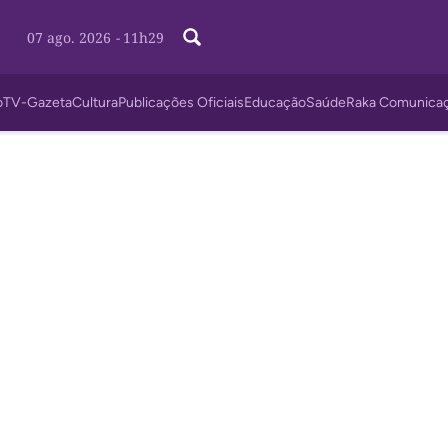
07 ago. 2026
-
11h29
o
TV-Gazeta
Cultura
Publicações Oficiais
Educação
Saúde
Raka Comunica