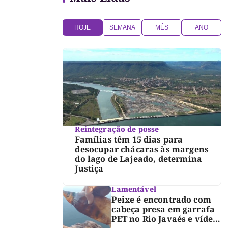
HOJE
SEMANA
MÊS
ANO
Reintegração de posse
Famílias têm 15 dias para
desocupar chácaras às margens
do lago de Lajeado, determina
Justiça
Lamentável
Peixe é encontrado com
cabeça presa em garrafa
PET no Rio Javaés e vídeo