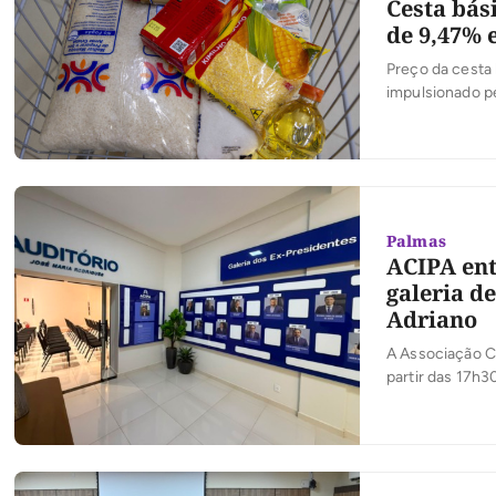
Cesta bás
de 9,47%
Preço da cesta
impulsionado p
Palmas
ACIPA ent
galeria d
Adriano
A Associação Co
partir das 17h3
empreendedoris
inaugura a mode
Rodrigues e […