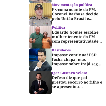
alerta para impacto do
lixo nos rios
Movimentação política
Ex-comandante da PM,
Coronel Barbosa decide
pelo União Brasil e
reforça chapa federal de
Dorinha
Política
Eduardo Gomes escolhe
mulher tenente da PM
com representatividade e
trajetória de superação
para compor segunda
Bastidores
suplência ao Senado
Impasse continua! PSD
fecha chapa, mas
impasse sobre Irajá segue
até o limite do prazo no
TRE; Laurez diz que nome
Igor Gustavo Veloso
dele não foi homologado
Defesa diz que pai
prestou socorro ao filho e
se apresentou
espontaneamente à
polícia após morte de
criança de 3 anos