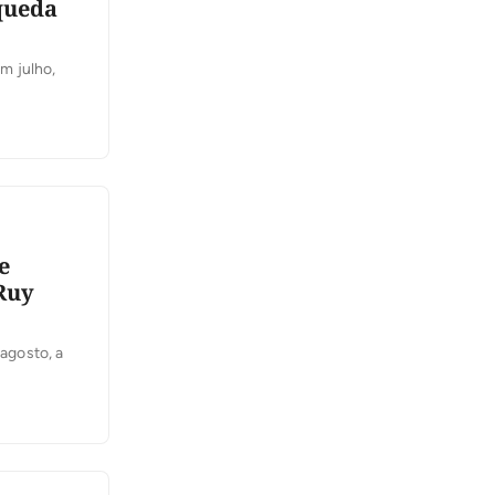
queda
m julho,
e
 Ruy
 agosto, a
ntidade
ia