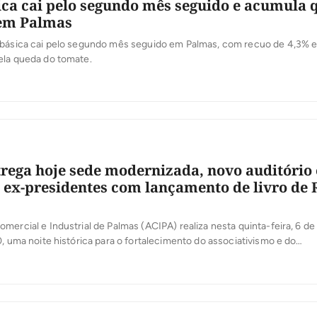
ica cai pelo segundo mês seguido e acumula 
 em Palmas
 básica cai pelo segundo mês seguido em Palmas, com recuo de 4,3% e
ela queda do tomate.
rega hoje sede modernizada, novo auditório 
e ex-presidentes com lançamento de livro de
mercial e Industrial de Palmas (ACIPA) realiza nesta quinta-feira, 6 de
0, uma noite histórica para o fortalecimento do associativismo e do
mo tocantinense. Em comemoração aos seus 36 anos de atuação, a e
rnização de sua sede, entrega oficialmente o novo Auditório José Mar
]