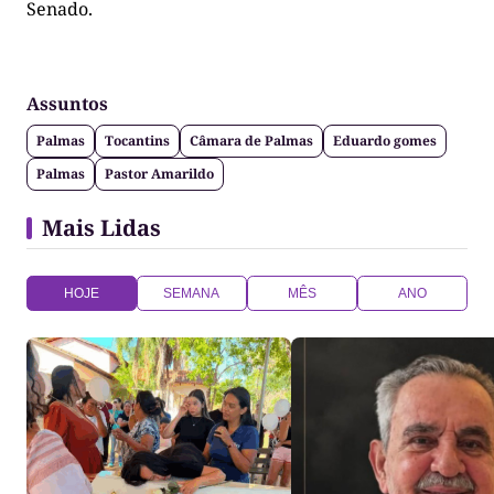
Senado.
Assuntos
Palmas
Tocantins
Câmara de Palmas
Eduardo gomes
Palmas
Pastor Amarildo
Mais Lidas
HOJE
SEMANA
MÊS
ANO