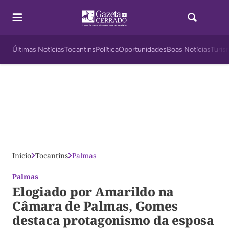
Últimas Notícias
Tocantins
Política
Oportunidades
Boas Notícias
Turis
Início
Tocantins
Palmas
Palmas
Elogiado por Amarildo na
Câmara de Palmas, Gomes
destaca protagonismo da esposa