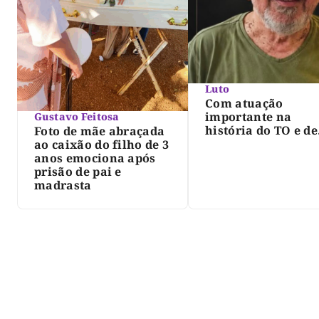
Luto
Com atuação
importante na
Gustavo Feitosa
história do TO e de
Foto de mãe abraçada
Palmas, morre Isra
ao caixão do filho de 3
Siqueira; Palmas
anos emociona após
decreta luto oficia
prisão de pai e
três dias
madrasta