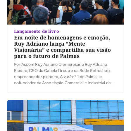
Lançamento de livro
Em noite de homenagens e emoção,
Ruy Adriano lança “Mente
Visionária” e compartilha sua visão
para o futuro de Palmas
Por Ascom Ruy Adriano O empresário Ruy Adriano
Ribeiro, CEO do Canela Group e da Rede Petroshop,
empreendedor pioneiro, Alvará nº 1 de Palmas e
cofundador da Associação Comercial e Industrial de
Palmas (ACIPA), lançou na noite desta quinta-feira (6)
seu primeiro livro, Mente Visionária, durante a
solenidade de inauguração do novo auditório da
entidade. […]