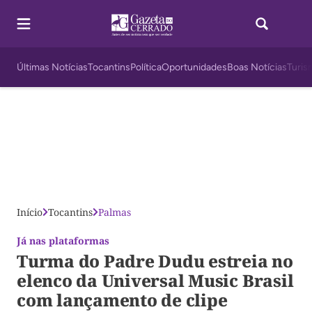
Últimas Notícias
Tocantins
Política
Oportunidades
Boas Notícias
Turis
Início
Tocantins
Palmas
Já nas plataformas
Turma do Padre Dudu estreia no
elenco da Universal Music Brasil
com lançamento de clipe