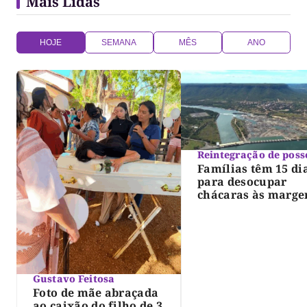
Mais Lidas
HOJE
SEMANA
MÊS
ANO
Reintegração de poss
Famílias têm 15 di
para desocupar
chácaras às marge
do lago de Lajeado
determina Justiça
Gustavo Feitosa
Foto de mãe abraçada
ao caixão do filho de 3