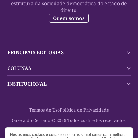
estrutura da sociedade democrática do estado de
direito.
Quem somos
PRINCIPAIS EDITORIAS
Últimas Notícias
COLUNAS
Palmas
Tocantins
Trocando em Miúdos
INSTITUCIONAL
Mundo
Policial
Política
Cultura Dinâmica
Midia Kit
Polícia
Saudabilidade
Contato
Termos de Uso
Política de Privacidade
Oportunidades
Planeta Vivo
Sobre
Cultura
Espaço Cidadania
Gazeta do Cerrado © 2026 Todos os direitos reservados.
Saúde
Turistando Gazeta
Educação
Nosso Direito
Nós usamos cookies e outras tecnologias semelhantes para melhorar