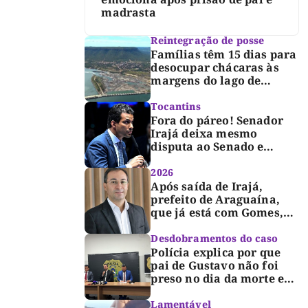
madrasta
Reintegração de posse
Famílias têm 15 dias para
desocupar chácaras às
margens do lago de
Lajeado, determina
Justiça
Tocantins
Fora do páreo! Senador
Irajá deixa mesmo
disputa ao Senado e
desabafa: “Saio deste
processo de cabeça
2026
erguida, com gratidão e
Após saída de Irajá,
respeito”
prefeito de Araguaína,
que já está com Gomes,
entra também na
campanha de Dimas e
Desdobramentos do caso
fará anúncio oficial
Polícia explica por que
pai de Gustavo não foi
preso no dia da morte e
detalha avanço da
investigação
Lamentável