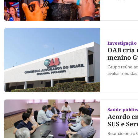
Investigação
OAB cria 
menino G
Grupo reúne adv
avaliar medidas
Saúde públic
Acordo en
SUS e Ser
Reunião entre 