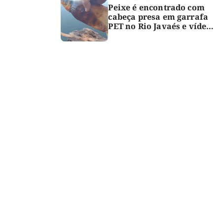
Peixe é encontrado com
cabeça presa em garrafa
PET no Rio Javaés e vídeo
alerta para impacto do
lixo nos rios