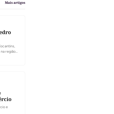
Mais artigos
Pedro
ocantins,
 na região
com o
e
ércio
cio e