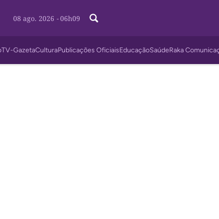
08 ago. 2026
-
06h09
o
TV-Gazeta
Cultura
Publicações Oficiais
Educação
Saúde
Raka Comunica