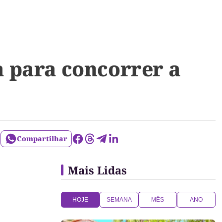
 para concorrer a
Compartilhar
Mais Lidas
HOJE
SEMANA
MÊS
ANO