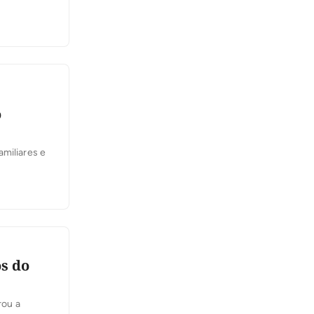
o
amiliares e
s do
rou a