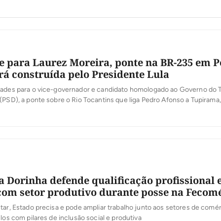
e para Laurez Moreira, ponte na BR-235 em 
rá construída pelo Presidente Lula
dades para o vice-governador e candidato homologado ao Governo do T
(PSD), a ponte sobre o Rio Tocantins que liga Pedro Afonso a Tupirama,
do, será construída pelo Presidente Lula. “Eu já tinha aberto o diálogo 
 sobre a importância da construção da ponte […]
a Dorinha defende qualificação profissional 
com setor produtivo durante posse na Fecom
tar, Estado precisa e pode ampliar trabalho junto aos setores de comér
-los com pilares de inclusão social e produtiva