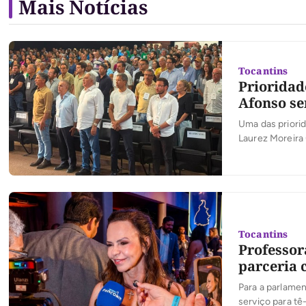
Mais Notícias
Tocantins
Prioridad
Afonso se
Uma das priori
Laurez Moreira 
central do esta
Presidente Lula
Tocantins
Professor
parceria 
Para a parlamen
serviço para tê