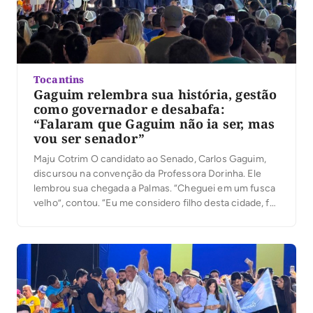
Tocantins
Gaguim relembra sua história, gestão
como governador e desabafa:
“Falaram que Gaguim não ia ser, mas
vou ser senador”
Maju Cotrim O candidato ao Senado, Carlos Gaguim,
discursou na convenção da Professora Dorinha. Ele
lembrou sua chegada a Palmas. “Cheguei em um fusca
velho”, contou. “Eu me considero filho desta cidade, fui
um dos primeiros moradores”, afirmou, ao falar de sua
relação com a capital. “Eu quero ser senador para
trazer ainda mais melhorias, […]