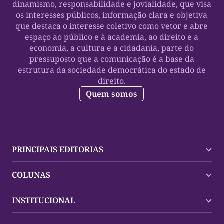
dinamismo, responsabilidade e jovialidade, que visa
os interesses públicos, informação clara e objetiva
que destaca o interesse coletivo como vetor e abre
espaço ao público e à academia, ao direito e a
economia, a cultura e a cidadania, parte do
pressuposto que a comunicação é a base da
estrutura da sociedade democrática do estado de
direito.
Quem somos
PRINCIPAIS EDITORIAS
Últimas Notícias
COLUNAS
Palmas
Tocantins
Trocando em Miúdos
INSTITUCIONAL
Mundo
Policial
Política
Cultura Dinâmica
Midia Kit