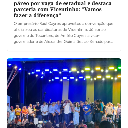
páreo por vaga de estadual e destaca
parceria com Vicentinho: “Vamos
fazer a diferença”
O empresário Raul Cayres aproveitou a convenção que
oficializou as candidaturas de Vicentinho Júnior ao
governo do Tocantins, de Amélio Cayres a vice-
governador e de Alexandre Guimarães ao Senado para
lançar sua pré-candidatura a deputado estadual. Em
discurso, ele defendeu renovação na Assembleia
Legislativa e afirmou que pretende atuar em áreas
como saúde, segurança pública […]