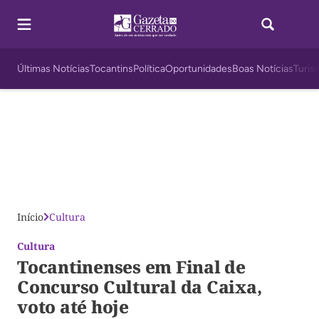
Últimas Notícias
Tocantins
Política
Oportunidades
Boas Notícias
Turis
Início
Cultura
Cultura
Tocantinenses em Final de
Concurso Cultural da Caixa,
voto até hoje