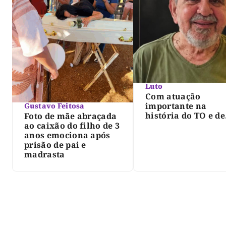
Luto
Com atuação
importante na
Gustavo Feitosa
história do TO e de
Foto de mãe abraçada
Palmas, morre Isra
ao caixão do filho de 3
Siqueira; Palmas
anos emociona após
decreta luto oficia
prisão de pai e
três dias
madrasta