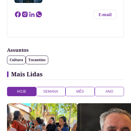
E-mail
Marco Aurélio Jacob cursou Comunicação Social -
Publicidade e Propaganda (UP - Curitiba),
especializado em Comunicação e Semiótica pela
Assuntos
PUC-PR e Cultura e Antropologia pela UFT. Produtor
Cultural, atuou como professor universitário e tem
Cultura
Tocantins
publicações no Brasil e no exterior. Atua nas áreas
de Web, Cinema, Rádio e Televisão.
Mais Lidas
HOJE
SEMANA
MÊS
ANO