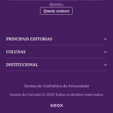
direito.
Quem somos
PRINCIPAIS EDITORIAS
Últimas Notícias
COLUNAS
Palmas
Tocantins
Trocando em Miúdos
INSTITUCIONAL
Mundo
Policial
Política
Cultura Dinâmica
Midia Kit
Polícia
Saudabilidade
Contato
Termos de Uso
Política de Privacidade
Oportunidades
Planeta Vivo
Sobre
Cultura
Espaço Cidadania
Gazeta do Cerrado © 2026 Todos os direitos reservados.
Saúde
Turistando Gazeta
Educação
Nosso Direito
Turismo