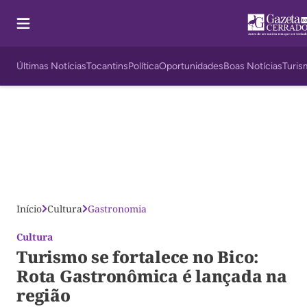
Últimas Notícias
Tocantins
Política
Oportunidades
Boas Notícias
Turis
Início
Cultura
Gastronomia
Cultura
Turismo se fortalece no Bico:
Rota Gastronômica é lançada na
região