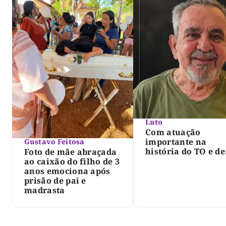
Luto
Com atuação
importante na
Gustavo Feitosa
história do TO e de
Foto de mãe abraçada
Palmas, morre Isra
ao caixão do filho de 3
Siqueira; Palmas
anos emociona após
decreta luto oficia
prisão de pai e
três dias
madrasta