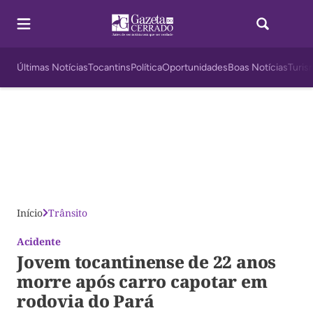
Últimas Notícias
Tocantins
Política
Oportunidades
Boas Notícias
Turis
Início
Trânsito
Acidente
Jovem tocantinense de 22 anos
morre após carro capotar em
rodovia do Pará