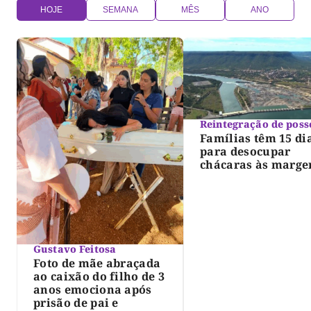
HOJE
SEMANA
MÊS
ANO
Reintegração de poss
Famílias têm 15 di
para desocupar
chácaras às marge
do lago de Lajeado
determina Justiça
Gustavo Feitosa
Foto de mãe abraçada
ao caixão do filho de 3
anos emociona após
prisão de pai e