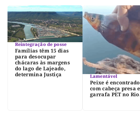
Reintegração de posse
Famílias têm 15 dias
para desocupar
chácaras às margens
do lago de Lajeado,
determina Justiça
Lamentável
Peixe é encontrado
com cabeça presa 
garrafa PET no Rio
Javaés e vídeo aler
para impacto do li
nos rios