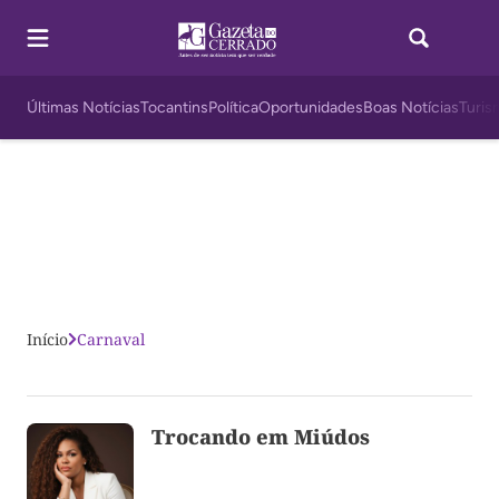
Últimas Notícias
Tocantins
Política
Oportunidades
Boas Notícias
Turis
Início
Carnaval
Trocando em Miúdos