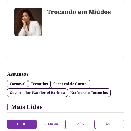
Trocando em Miúdos
Coluna escrita por Maju Cotrim escritora e
consultora de comunicação. CEO Editora-Chefe da
Gazeta do Cerrado. Jornalismo de causa, social,
político e anti-fake!
Assuntos
Carnaval
Tocantins
Carnaval de Gurupi
Governador Wanderlei Barbosa
Notícias do Tocantins
Mais Lidas
HOJE
SEMANA
MÊS
ANO