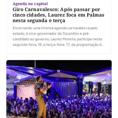
Agenda na capital
Giro Carnavalesco: Após passar por
cinco cidades, Laurez foca em Palmas
nesta segunda e terça
Encerrando uma intensa agenda carnavalesca pelo
estado, o vice-governador do Tocantins e pré-
candidato ao governo, Laurez Moreira, participa nesta
segunda-feira, 16, e terça-feira, 17, da programação do
Capital da Fé, em Palmas. O evento, que integra fé,
cultura e música, consolida-se como uma das
principais programações do período na capital,
reunindo milhares de pessoas em […]