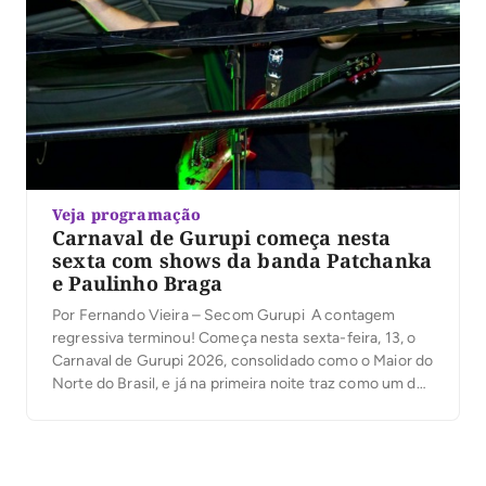
Veja programação
Carnaval de Gurupi começa nesta
sexta com shows da banda Patchanka
e Paulinho Braga
Por Fernando Vieira – Secom Gurupi A contagem
regressiva terminou! Começa nesta sexta-feira, 13, o
Carnaval de Gurupi 2026, consolidado como o Maior do
Norte do Brasil, e já na primeira noite traz como um dos
grandes destaques a banda Patchanka, atração
nacional que promete arrastar uma multidão no
Circuito Oficial. A Prefeitura de Gurupi […]