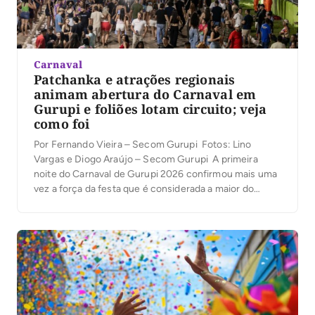
Carnaval
Patchanka e atrações regionais
animam abertura do Carnaval em
Gurupi e foliões lotam circuito; veja
como foi
Por Fernando Vieira – Secom Gurupi Fotos: Lino
Vargas e Diogo Araújo – Secom Gurupi A primeira
noite do Carnaval de Gurupi 2026 confirmou mais uma
vez a força da festa que é considerada a maior do
Norte do Brasil. Nesta sexta-feira, 13, o Circuito Oficial
ficou lotado de foliões, que foram tomando conta do
[…]