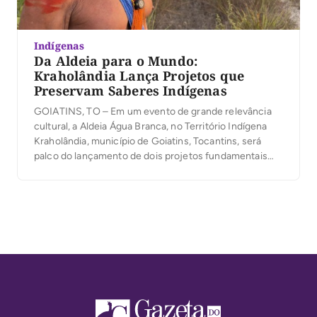
Indígenas
Da Aldeia para o Mundo:
Kraholândia Lança Projetos que
Preservam Saberes Indígenas
GOIATINS, TO – Em um evento de grande relevância
cultural, a Aldeia Água Branca, no Território Indígena
Kraholândia, município de Goiatins, Tocantins, será
palco do lançamento de dois projetos fundamentais
para a preservação e difusão dos saberes do povo
Krahô. Os projetos “Festas Tradicionais Krahô” e
“Doutores da Floresta”, ambos contemplados pelo
PNAB 31/2024 do […]