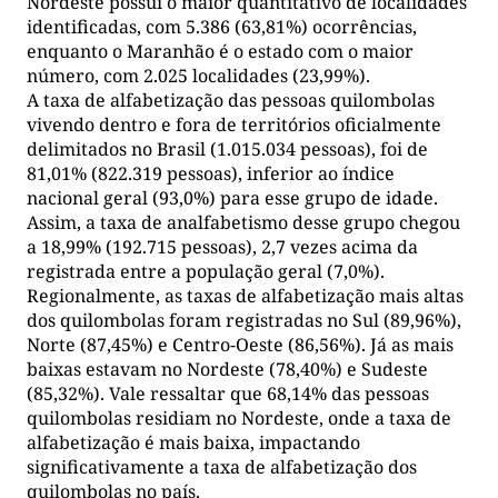
Nordeste possui o maior quantitativo de localidades
identificadas, com 5.386 (63,81%) ocorrências,
enquanto o Maranhão é o estado com o maior
número, com 2.025 localidades (23,99%).
A taxa de alfabetização das pessoas quilombolas
vivendo dentro e fora de territórios oficialmente
delimitados no Brasil (1.015.034 pessoas), foi de
81,01% (822.319 pessoas), inferior ao índice
nacional geral (93,0%) para esse grupo de idade.
Assim, a taxa de analfabetismo desse grupo chegou
a 18,99% (192.715 pessoas), 2,7 vezes acima da
registrada entre a população geral (7,0%).
Regionalmente, as taxas de alfabetização mais altas
dos quilombolas foram registradas no Sul (89,96%),
Norte (87,45%) e Centro-Oeste (86,56%). Já as mais
baixas estavam no Nordeste (78,40%) e Sudeste
(85,32%). Vale ressaltar que 68,14% das pessoas
quilombolas residiam no Nordeste, onde a taxa de
alfabetização é mais baixa, impactando
significativamente a taxa de alfabetização dos
quilombolas no país.