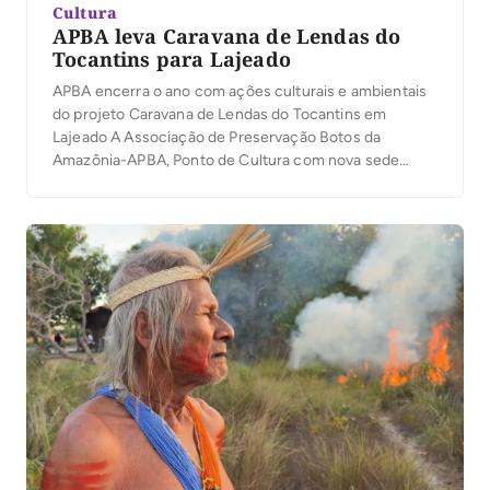
Cultura
APBA leva Caravana de Lendas do
Tocantins para Lajeado
APBA encerra o ano com ações culturais e ambientais
do projeto Caravana de Lendas do Tocantins em
Lajeado A Associação de Preservação Botos da
Amazônia-APBA, Ponto de Cultura com nova sede
localizada no município de Lajeado-TO, encerra o ano
consolidando sua atuação como importante espaço de
promoção cultural, educação ambiental e valorização
da identidade regional. […]