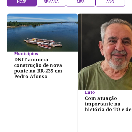
HOJE
SEMANA
MÊS
ANO
Municípios
DNIT anuncia
construção de nova
ponte na BR-235 em
Pedro Afonso
Luto
Com atuação
importante na
história do TO e de
Palmas, morre Isra
Siqueira; Palmas
decreta luto oficia
três dias