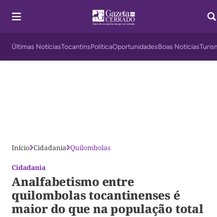
Últimas Notícias
Tocantins
Política
Oportunidades
Boas Notícias
Turis
Início
Cidadania
Quilombolas
Cidadania
Analfabetismo entre
quilombolas tocantinenses é
maior do que na população total