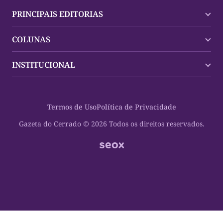
PRINCIPAIS EDITORIAS
Últimas Notícias
COLUNAS
Palmas
Tocantins
Trocando em Miúdos
INSTITUCIONAL
Mundo
Policial
Política
Cultura Dinâmica
Midia Kit
Polícia
Saudabilidade
Contato
Termos de Uso
Política de Privacidade
Oportunidades
Planeta Vivo
Sobre
Cultura
Espaço Cidadania
Gazeta do Cerrado © 2026 Todos os direitos reservados.
Saúde
Turistando Gazeta
Educação
Nosso Direito
Turismo