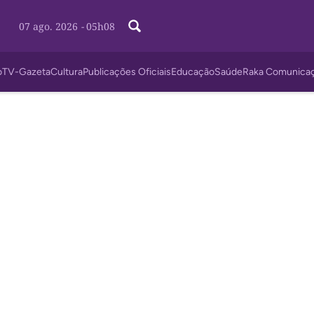
07 ago. 2026
-
05h08
o
TV-Gazeta
Cultura
Publicações Oficiais
Educação
Saúde
Raka Comunica