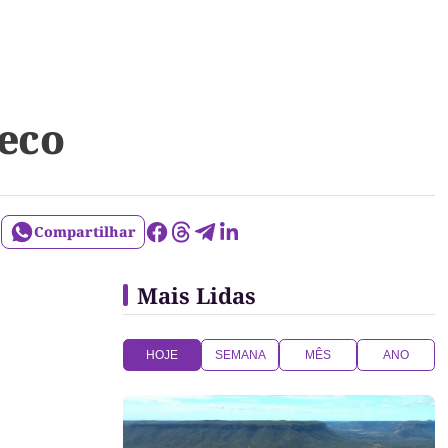
eco
Compartilhar
Mais Lidas
HOJE
SEMANA
MÊS
ANO