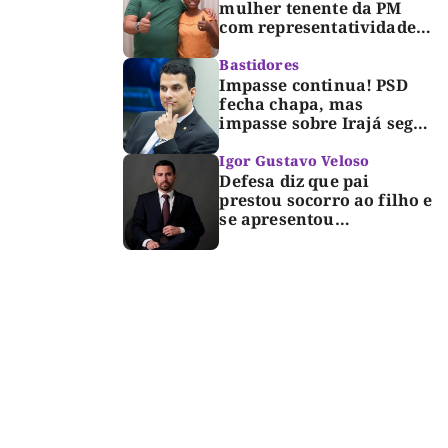
mulher tenente da PM
com representatividade e
trajetória de superação
para compor segunda
Bastidores
suplência ao Senado
Impasse continua! PSD
fecha chapa, mas
impasse sobre Irajá segue
até o limite do prazo no
TRE; Laurez diz que nome
Igor Gustavo Veloso
dele não foi homologado
Defesa diz que pai
prestou socorro ao filho e
se apresentou
espontaneamente à
polícia após morte de
criança de 3 anos