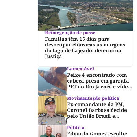
Reintegração de posse
Famílias têm 15 dias para
desocupar chácaras às margens
do lago de Lajeado, determina
Justiça
Lamentável
Peixe é encontrado com
cabeça presa em garrafa
PET no Rio Javaés e vídeo
alerta para impacto do
lixo nos rios
Movimentação política
Ex-comandante da PM,
Coronel Barbosa decide
pelo União Brasil e
reforça chapa federal de
Dorinha
Política
Eduardo Gomes escolhe