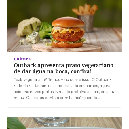
Cultura
Outback apresenta prato vegetariano
de dar água na boca, confira!
Teak vegetariano? Temos – ou quase isso! O Outback,
rede de restaurantes especializada em carnes, agora
adiciona novos pratos livres de proteína animal, em seu
menu. Os pratos contam com hambúrguer de
brócolis, couve-flor e gorgonzola, nachos com carne
de jaca e almôndegas de berinjela defumada. A casa já
tinha pratos vegetarianos antes, porém eles se
concentravam em batatas e cebolas fritas ou massas.
O cardápio animal friendly entrou em vigor […]