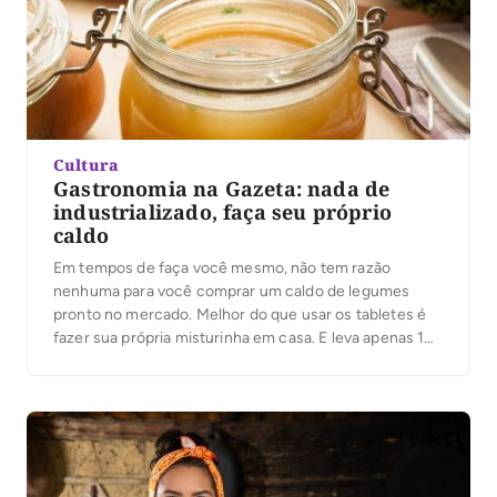
Cultura
Gastronomia na Gazeta: nada de
industrializado, faça seu próprio
caldo
Em tempos de faça você mesmo, não tem razão
nenhuma para você comprar um caldo de legumes
pronto no mercado. Melhor do que usar os tabletes é
fazer sua própria misturinha em casa. E leva apenas 10
minutos! A receita a seguir é do chef Melchior Neto, do
Botequim Carioca, mas você pode variar
os legumes conforme seu gosto. Ele […]