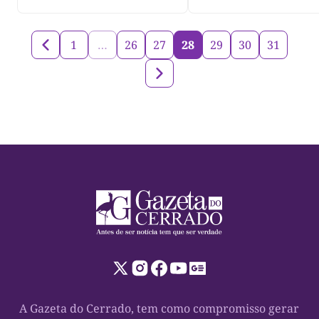
1
…
26
27
28
29
30
31
A Gazeta do Cerrado, tem como compromisso gerar