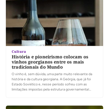
Cultura
História e pioneirismo colocam os
vinhos georgianos entre os mais
tradicionais do Mundo
O vinho é, sem dúvida, uma parte muito relevante da
história e da cultura georgiana. A Geórgia, que já foi
Estado Soviético e, nesse período sofreu com as
limitações impostas pela estrutura governamental
daquele país, é considerada o berço da produção
vinícola mundial, onde acredita-se que essa tradição
começou entre 8000 a.C. e 5000 a.C. […]