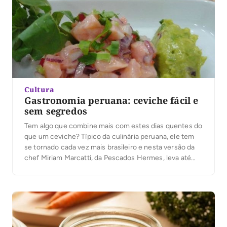
Cultura
Gastronomia peruana: ceviche fácil e
sem segredos
Tem algo que combine mais com estes dias quentes do
que um ceviche? Típico da culinária peruana, ele tem
se tornado cada vez mais brasileiro e nesta versão da
chef Miriam Marcatti, da Pescados Hermes, leva até
abacate. O salmão pode ser substituído por
outro peixe de carne firme ou também
por camarão, polvo e até mesmo lagosta. Confira
a receita! Ingredientes 1 kg […]