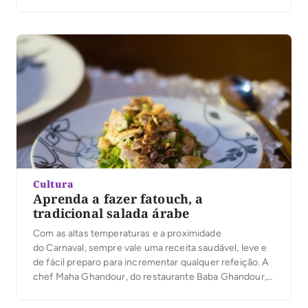
sigo firme na missão de simplificar as receitas para que
mais pessoas consigam fazer com os ingredientes que
tem em casa. Nada impede […]
Cultura
Aprenda a fazer fatouch, a
tradicional salada árabe
Com as altas temperaturas e a proximidade
do Carnaval, sempre vale uma receita saudável, leve e
de fácil preparo para incrementar qualquer refeição. A
chef Maha Ghandour, do restaurante Baba Ghandour,
de Curitiba, ensina a tradicional receita árabe de
fatouch, preparada com ingredientes refrescantes