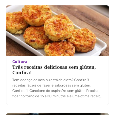
para aliviar o calor. Ingredientes Algumas folhas
de alface; 1 tomate; 1 pepino; ½ maço de salsinha e
cebolinha; 1 cebola; Sal […]
Cultura
Três receitas deliciosas sem glúten,
Confira!
Tem doença celíaca ou está de dieta? Confira 3
receitas fáceis de fazer e saborosas sem glutén,
Confira! 1. Canelone de espinafre sem glúten Precisa
ficar no forno de 15 a 20 minutos e é uma ótima receita
para almoços em família. Ingredientes 1 pacote de
lasanha sem glúten; 1 maço de espinafre; 1/2 pacote
de tofú soft; 2 […]