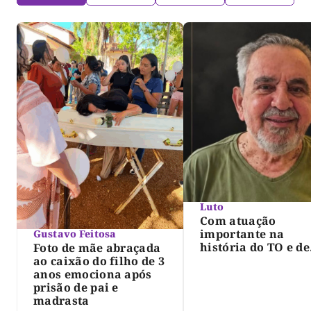
Luto
Com atuação
importante na
Gustavo Feitosa
história do TO e de
Foto de mãe abraçada
Palmas, morre Isra
ao caixão do filho de 3
Siqueira; Palmas
anos emociona após
decreta luto oficia
prisão de pai e
três dias
madrasta