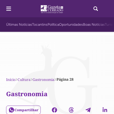
Últimas Notícias
Tocantins
Política
Oportunidades
Boas Notícias
Turis
Página 28
Início
Cultura
Gastronomia
Gastronomia
Compartilhar