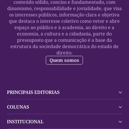
conteúdo sólido, conciso e fundamentado, com
dinamismo, responsabilidade e jovialidade, que visa
os interesses públicos, informação clara e objetiva
que destaca o interesse coletivo como vetor e abre
espaço ao público e à academia, ao direito e a
economia, a cultura e a cidadania, parte do
pressuposto que a comunicação é a base da
estrutura da sociedade democrática do estado de
direito.
Quem somos
PRINCIPAIS EDITORIAS
Últimas Notícias
COLUNAS
Palmas
Tocantins
Trocando em Miúdos
INSTITUCIONAL
Mundo
Policial