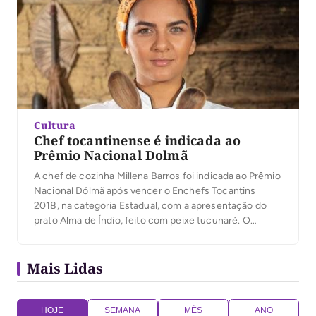
Cultura
Chef tocantinense é indicada ao
Prêmio Nacional Dolmã
A chef de cozinha Millena Barros foi indicada ao Prêmio
Nacional Dólmã após vencer o Enchefs Tocantins
2018, na categoria Estadual, com a apresentação do
prato Alma de Índio, feito com peixe tucunaré. O
prêmio máximo da Gastronomia Brasileira vai eleger o
melhor chef de cozinha, e Millena espera trazer a
Mais Lidas
estatueta para o Estado, […]
HOJE
SEMANA
MÊS
ANO