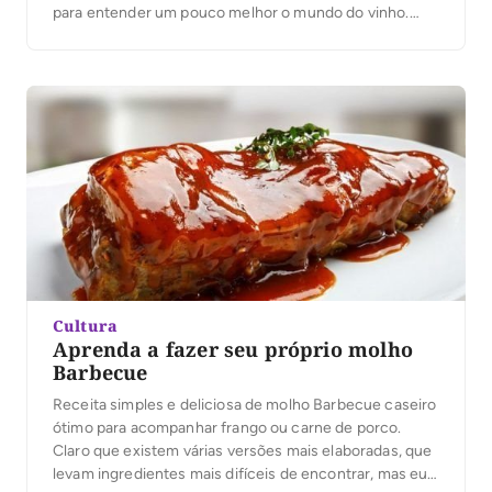
para entender um pouco melhor o mundo do vinho.
Uns querem se aperfeiçoar, saber mais sobre o que
gostam. Outros precisam conhecer mais para vender
vinhos em restaurantes e lojas. Aqui, eu resolvi juntar
[…]
Cultura
Aprenda a fazer seu próprio molho
Barbecue
Receita simples e deliciosa de molho Barbecue caseiro
ótimo para acompanhar frango ou carne de porco.
Claro que existem várias versões mais elaboradas, que
levam ingredientes mais difíceis de encontrar, mas eu