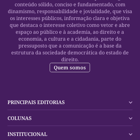
conteúdo sólido, conciso e fundamentado, com
dinamismo, responsabilidade e jovialidade, que visa
os interesses públicos, informação clara e objetiva
que destaca o interesse coletivo como vetor e abre
espaço ao público e à academia, ao direito e a
economia, a cultura e a cidadania, parte do
pressuposto que a comunicação é a base da
estrutura da sociedade democrática do estado de
direito.
Quem somos
PRINCIPAIS EDITORIAS
Últimas Notícias
COLUNAS
Palmas
Tocantins
Trocando em Miúdos
INSTITUCIONAL
Mundo
Policial