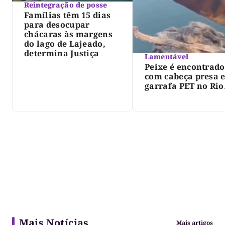
Reintegração de posse
Famílias têm 15 dias
para desocupar
chácaras às margens
do lago de Lajeado,
determina Justiça
Lamentável
Peixe é encontrado
com cabeça presa 
garrafa PET no Rio
Javaés e vídeo aler
para impacto do li
nos rios
Mais Notícias
Mais artigos