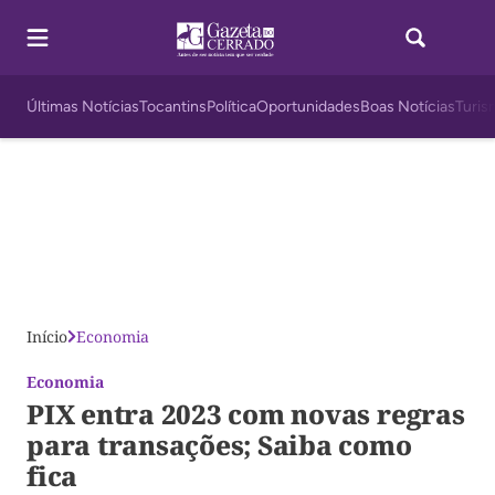
Últimas Notícias
Tocantins
Política
Oportunidades
Boas Notícias
Turis
Início
Economia
Economia
PIX entra 2023 com novas regras
para transações; Saiba como
fica