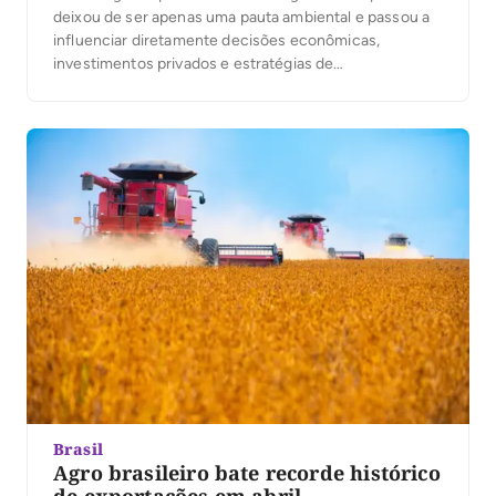
deixou de ser apenas uma pauta ambiental e passou a
influenciar diretamente decisões econômicas,
investimentos privados e estratégias de
desenvolvimento regional. Em diferentes partes do
mundo, governos e empresas aceleram projetos
voltados à sustentabilidade, enquanto novos polos
produtivos começam a ganhar importância no cenário
internacional. No […]
Brasil
Agro brasileiro bate recorde histórico
de exportações em abril