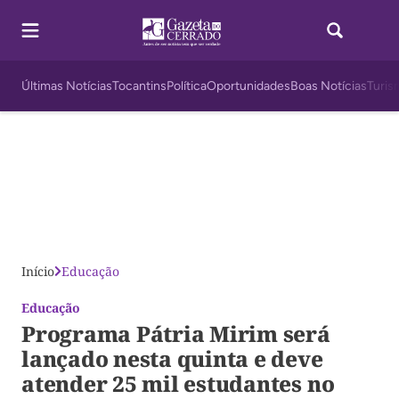
Últimas Notícias
Tocantins
Política
Oportunidades
Boas Notícias
Turis
Início
Educação
Educação
Programa Pátria Mirim será
lançado nesta quinta e deve
atender 25 mil estudantes no