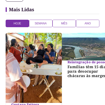
Mais Lidas
HOJE
SEMANA
MÊS
ANO
Reintegração de poss
Famílias têm 15 di
para desocupar
chácaras às marge
do lago de Lajeado
determina Justiça
Gustavo Feitosa