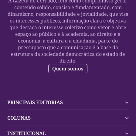
A Gazeta do Cerrado, tem como compromisso gerar
conteúdo sólido, conciso e fundamentado, com
dinamismo, responsabilidade e jovialidade, que visa
os interesses públicos, informação clara e objetiva
que destaca o interesse coletivo como vetor e abre
espaço ao público e à academia, ao direito e a
economia, a cultura e a cidadania, parte do
pressuposto que a comunicação é a base da
estrutura da sociedade democrática do estado de
direito.
Quem somos
PRINCIPAIS EDITORIAS
Últimas Notícias
COLUNAS
Palmas
Tocantins
Trocando em Miúdos
INSTITUCIONAL