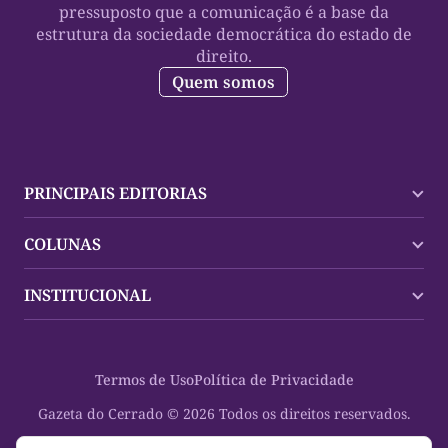
pressuposto que a comunicação é a base da
estrutura da sociedade democrática do estado de
direito.
Quem somos
PRINCIPAIS EDITORIAS
Últimas Notícias
COLUNAS
Palmas
Tocantins
Trocando em Miúdos
INSTITUCIONAL
Mundo
Policial
Política
Cultura Dinâmica
Midia Kit
Polícia
Saudabilidade
Contato
Termos de Uso
Política de Privacidade
Oportunidades
Planeta Vivo
Sobre
Cultura
Espaço Cidadania
Gazeta do Cerrado © 2026 Todos os direitos reservados.
Saúde
Turistando Gazeta