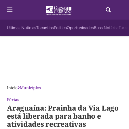
Últimas Notícias
Tocantins
Política
Oportunidades
Boas Notícias
Turis
Início
Municípios
Férias
Araguaína: Prainha da Via Lago
está liberada para banho e
atividades recreativas