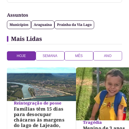
Tocantins
Assuntos
Municípios
Araguaína
Prainha da Via Lago
Mais Lidas
HOJE
SEMANA
MÊS
ANO
Reintegração de posse
Famílias têm 15 dias
para desocupar
chácaras às margens
Tragédia
do lago de Lajeado,
Menino de 3 anos