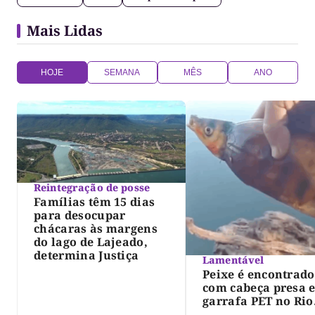
Mais Lidas
HOJE
SEMANA
MÊS
ANO
Reintegração de posse
Famílias têm 15 dias
para desocupar
chácaras às margens
do lago de Lajeado,
determina Justiça
Lamentável
Peixe é encontrado
com cabeça presa 
garrafa PET no Rio
Javaés e vídeo aler