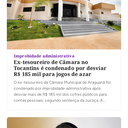
Improbidade administrativa
Ex-tesoureiro de Câmara no
Tocantins é condenado por desviar
R$ 185 mil para jogos de azar
O ex-tesoureiro da Câmara Municipal de Araguanã foi
condenado por improbidade administrativa após
desviar mais de R$ 185 mil dos cofres públicos para
contas pessoais, segundo sentença da Justiça. A
decisão foi proferida nesta terça-feira (4) pelo juiz
José Carlos Ferreira Machado, da 1ª Escrivania Cível de
Xambioá. De acordo com o processo, o ex-servidor […]