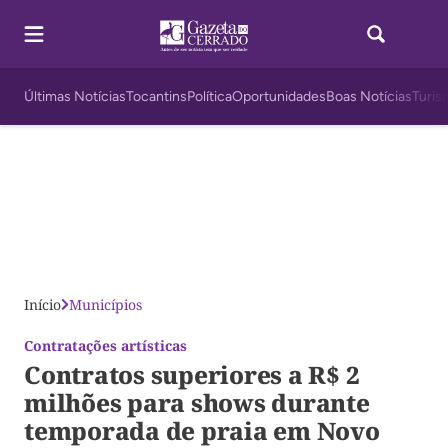
Últimas Notícias
Tocantins
Política
Oportunidades
Boas Notícias
Turis
Início
Municípios
Contratações artísticas
Contratos superiores a R$ 2
milhões para shows durante
temporada de praia em Novo