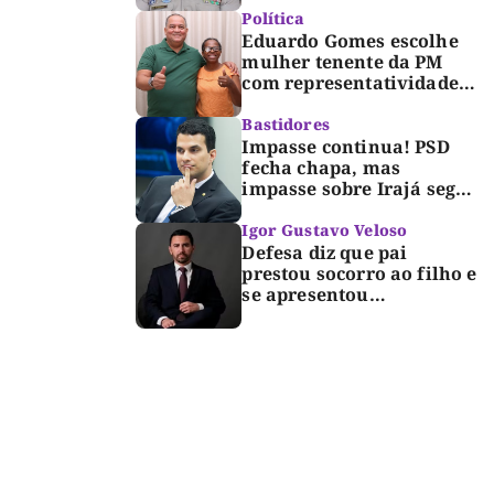
Dorinha
Política
Eduardo Gomes escolhe
mulher tenente da PM
com representatividade e
trajetória de superação
para compor segunda
Bastidores
suplência ao Senado
Impasse continua! PSD
fecha chapa, mas
impasse sobre Irajá segue
até o limite do prazo no
TRE; Laurez diz que nome
Igor Gustavo Veloso
dele não foi homologado
Defesa diz que pai
prestou socorro ao filho e
se apresentou
espontaneamente à
polícia após morte de
criança de 3 anos