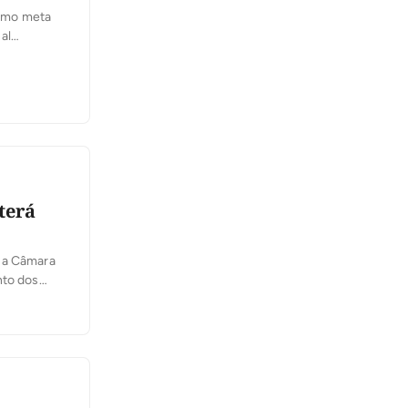
como meta
al
terá
a a Câmara
nto dos
tados e
ente a