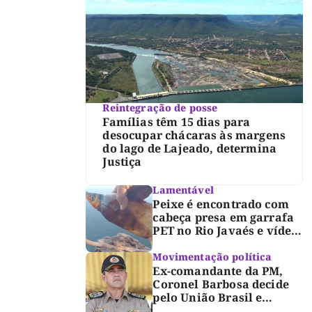
Reintegração de posse
Famílias têm 15 dias para
desocupar chácaras às margens
do lago de Lajeado, determina
Justiça
Lamentável
Peixe é encontrado com
cabeça presa em garrafa
PET no Rio Javaés e vídeo
alerta para impacto do
lixo nos rios
Movimentação política
Ex-comandante da PM,
Coronel Barbosa decide
pelo União Brasil e
reforça chapa federal de