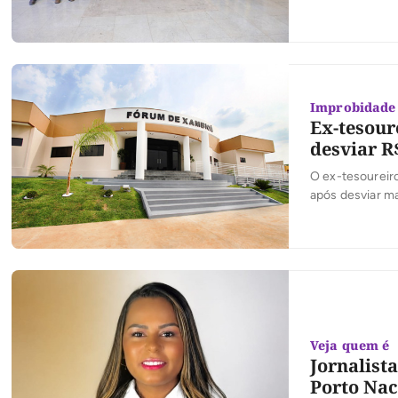
para a execuçã
beneficiar ruas
Improbidade 
Ex-tesour
desviar R
O ex-tesoureir
após desviar ma
Justiça. A decis
Escrivania Cíve
Veja quem é
Jornalist
Porto Nac