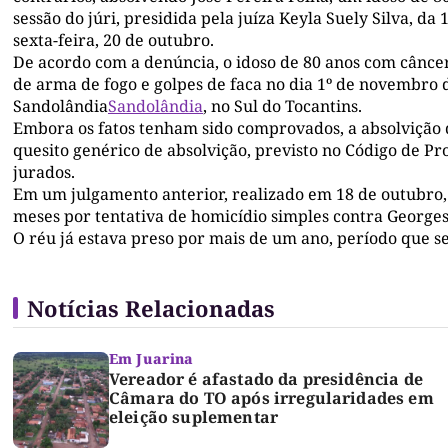
sessão do júri, presidida pela juíza Keyla Suely Silva, d
sexta-feira, 20 de outubro.
De acordo com a denúncia, o idoso de 80 anos com câncer
de arma de fogo e golpes de faca no dia 1º de novembro 
Sandolândia
Sandolândia
, no Sul do Tocantins.
Embora os fatos tenham sido comprovados, a absolvição 
quesito genérico de absolvição, previsto no Código de Pr
jurados.
Em um julgamento anterior, realizado em 18 de outubro,
meses por tentativa de homicídio simples contra Georges 
O réu já estava preso por mais de um ano, período que s
Notícias Relacionadas
Em Juarina
Vereador é afastado da presidência de
Câmara do TO após irregularidades em
eleição suplementar