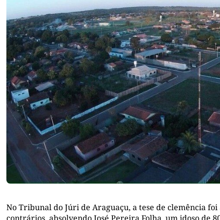
No Tribunal do Júri de Araguaçu, a tese de clemência foi
contrários, absolvendo José Pereira Folha, um idoso de 8