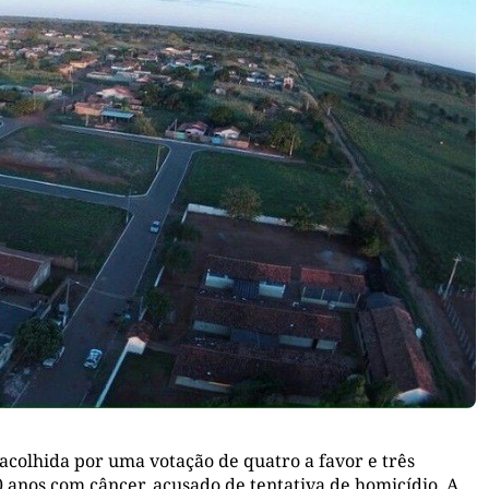
 acolhida por uma votação de quatro a favor e três
0 anos com câncer, acusado de tentativa de homicídio. A