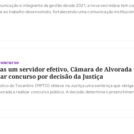
nicação e integrante da gestão desde 2021, a nova secretária tem 
e ao trabalho desenvolvido, fortalecendo uma comunicação institucion
róxima da população.
concurso
s um servidor efetivo, Câmara de Alvorada 
zar concurso por decisão da Justiça
úblico do Tocantins (MPTO) obteve na Justiça uma sentença que obrig
vorada a realizar concurso público. A decisão determina o preenchime
rios ao funcionamento da Casa e a substituição dos servidores contra
que exercem funções técnicas e operacionais, destinadas exclusivam
ivos. No processo, […]