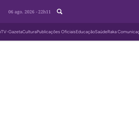
06 ago. 2026
-
22h11
o
TV-Gazeta
Cultura
Publicações Oficiais
Educação
Saúde
Raka Comunica