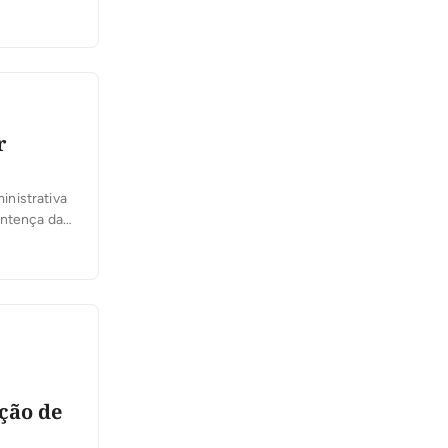
ue irão
r
inistrativa
entença da
hado, da 1ª
ção de