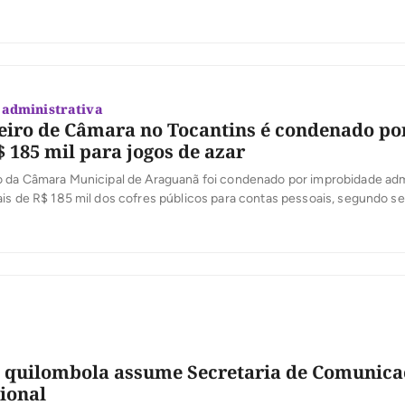
o de obras de recapeamento em Tratamento Superficial Duplo (TSD), q
 e avenidas de cinco setores da cidade. Com investimento […]
administrativa
eiro de Câmara no Tocantins é condenado po
$ 185 mil para jogos de azar
o da Câmara Municipal de Araguanã foi condenado por improbidade adm
is de R$ 185 mil dos cofres públicos para contas pessoais, segundo s
ão foi proferida nesta terça-feira (4) pelo juiz José Carlos Ferreira Mac
l de Xambioá. De acordo com o processo, o ex-servidor […]
a quilombola assume Secretaria de Comunica
ional