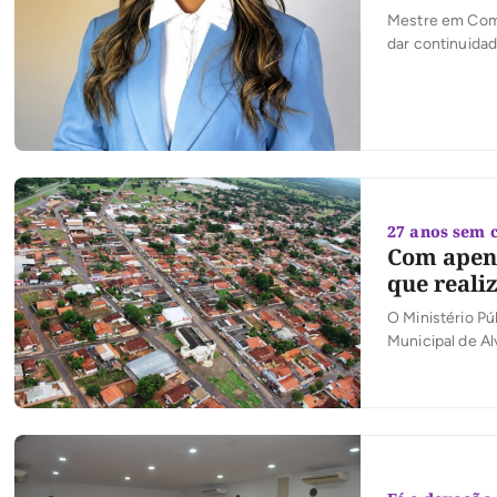
Mestre em Comu
dar continuidad
humanizada e p
27 anos sem 
Com apena
que reali
O Ministério P
Municipal de Al
cargos necessá
comissionados 
servidores efet