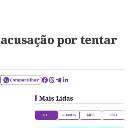
 acusação por tentar
Compartilhar
Mais Lidas
HOJE
SEMANA
MÊS
ANO