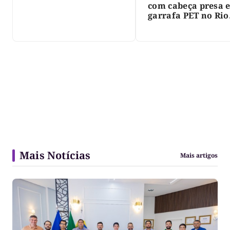
com cabeça presa 
garrafa PET no Rio
Javaés e vídeo aler
para impacto do li
nos rios
Mais Notícias
Mais artigos