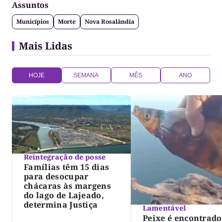
Assuntos
Municípios
Morte
Nova Rosalândia
Mais Lidas
HOJE
SEMANA
MÊS
ANO
Reintegração de posse
Famílias têm 15 dias
para desocupar
chácaras às margens
do lago de Lajeado,
determina Justiça
Lamentável
Peixe é encontrado