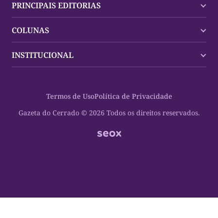
PRINCIPAIS EDITORIAS
Últimas Notícias
COLUNAS
Palmas
Tocantins
Trocando em Miúdos
INSTITUCIONAL
Mundo
Policial
Política
Cultura Dinâmica
Midia Kit
Polícia
Saudabilidade
Contato
Termos de Uso
Política de Privacidade
Oportunidades
Planeta Vivo
Sobre
Cultura
Espaço Cidadania
Gazeta do Cerrado © 2026 Todos os direitos reservados.
Saúde
Turistando Gazeta
Educação
Nosso Direito
Turismo