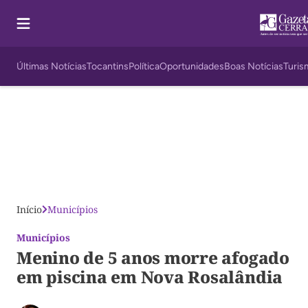
Últimas Notícias
Tocantins
Política
Oportunidades
Boas Notícias
Turis
Início
Municípios
Municípios
Menino de 5 anos morre afogado
em piscina em Nova Rosalândia