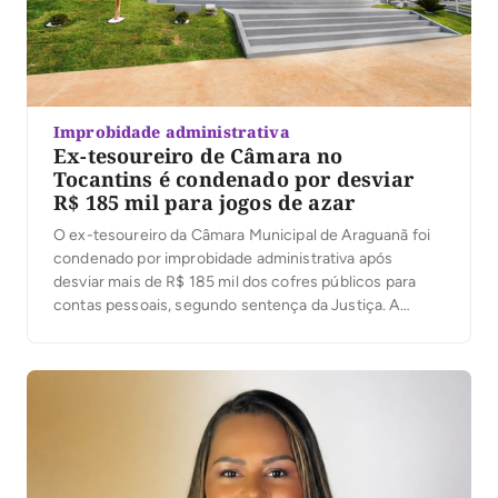
Improbidade administrativa
Ex-tesoureiro de Câmara no
Tocantins é condenado por desviar
R$ 185 mil para jogos de azar
O ex-tesoureiro da Câmara Municipal de Araguanã foi
condenado por improbidade administrativa após
desviar mais de R$ 185 mil dos cofres públicos para
contas pessoais, segundo sentença da Justiça. A
decisão foi proferida nesta terça-feira (4) pelo juiz
José Carlos Ferreira Machado, da 1ª Escrivania Cível de
Xambioá. De acordo com o processo, o ex-servidor […]