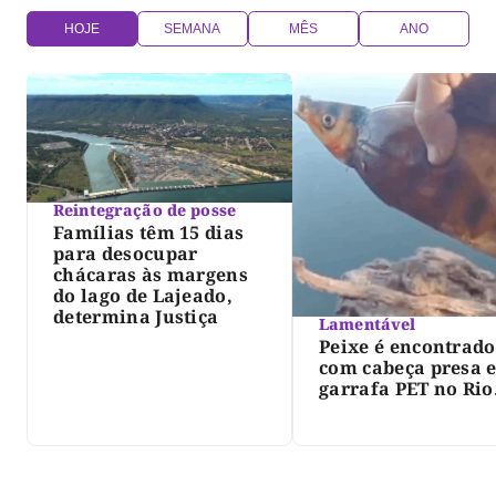
HOJE
SEMANA
MÊS
ANO
Reintegração de posse
Famílias têm 15 dias
para desocupar
chácaras às margens
do lago de Lajeado,
determina Justiça
Lamentável
Peixe é encontrado
com cabeça presa 
garrafa PET no Rio
Javaés e vídeo aler
para impacto do li
nos rios