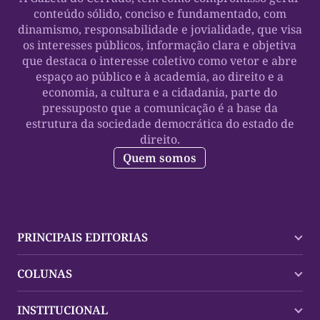
conteúdo sólido, conciso e fundamentado, com
dinamismo, responsabilidade e jovialidade, que visa
os interesses públicos, informação clara e objetiva
que destaca o interesse coletivo como vetor e abre
espaço ao público e à academia, ao direito e a
economia, a cultura e a cidadania, parte do
pressuposto que a comunicação é a base da
estrutura da sociedade democrática do estado de
direito.
Quem somos
PRINCIPAIS EDITORIAS
Últimas Notícias
COLUNAS
Palmas
Tocantins
Trocando em Miúdos
INSTITUCIONAL
Mundo
Policial