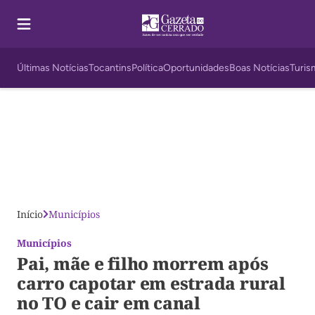
Últimas Notícias
Tocantins
Política
Oportunidades
Boas Notícias
Turis
Início
Municípios
Municípios
Pai, mãe e filho morrem após
carro capotar em estrada rural
no TO e cair em canal