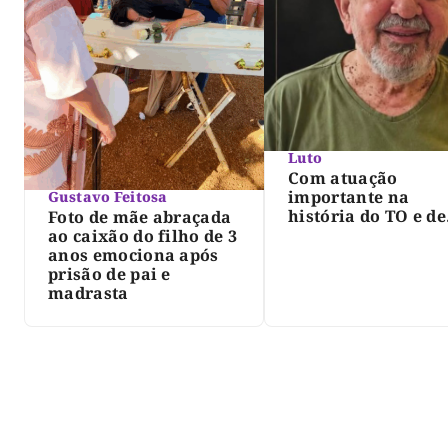
Luto
Com atuação
importante na
Gustavo Feitosa
história do TO e de
Foto de mãe abraçada
Palmas, morre Isra
ao caixão do filho de 3
Siqueira; Palmas
anos emociona após
decreta luto oficia
prisão de pai e
três dias
madrasta