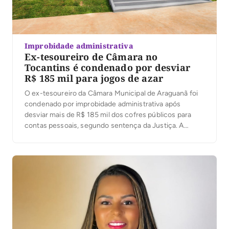
Improbidade administrativa
Ex-tesoureiro de Câmara no
Tocantins é condenado por desviar
R$ 185 mil para jogos de azar
O ex-tesoureiro da Câmara Municipal de Araguanã foi
condenado por improbidade administrativa após
desviar mais de R$ 185 mil dos cofres públicos para
contas pessoais, segundo sentença da Justiça. A
decisão foi proferida nesta terça-feira (4) pelo juiz
José Carlos Ferreira Machado, da 1ª Escrivania Cível de
Xambioá. De acordo com o processo, o ex-servidor […]