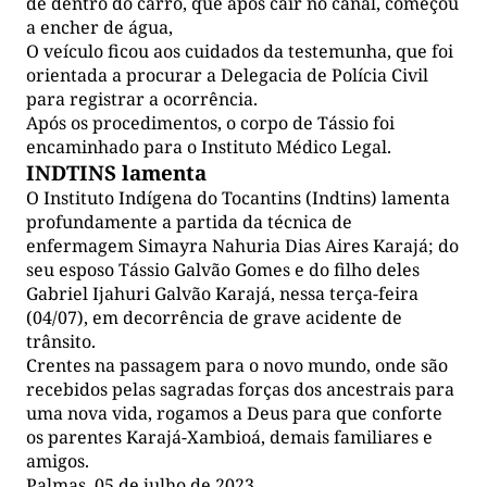
de dentro do carro, que após cair no canal, começou
a encher de água,
O veículo ficou aos cuidados da testemunha, que foi
orientada a procurar a Delegacia de Polícia Civil
para registrar a ocorrência.
Após os procedimentos, o corpo de Tássio foi
encaminhado para o Instituto Médico Legal.
INDTINS lamenta
O Instituto Indígena do Tocantins (Indtins) lamenta
profundamente a partida da técnica de
enfermagem Simayra Nahuria Dias Aires Karajá; do
seu esposo Tássio Galvão Gomes e do filho deles
Gabriel Ijahuri Galvão Karajá, nessa terça-feira
(04/07), em decorrência de grave acidente de
trânsito.
Crentes na passagem para o novo mundo, onde são
recebidos pelas sagradas forças dos ancestrais para
uma nova vida, rogamos a Deus para que conforte
os parentes Karajá-Xambioá, demais familiares e
amigos.
Palmas, 05 de julho de 2023.