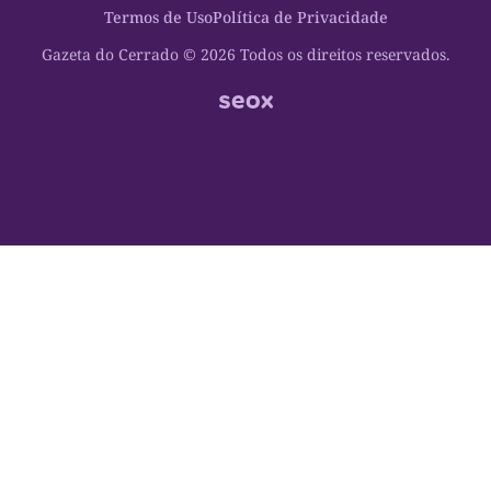
Termos de Uso
Política de Privacidade
Oportunidades
Planeta Vivo
Sobre
Cultura
Espaço Cidadania
Gazeta do Cerrado © 2026 Todos os direitos reservados.
Saúde
Turistando Gazeta
Educação
Nosso Direito
Turismo