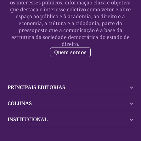
os interesses públicos, informação clara e objetiva
que destaca o interesse coletivo como vetor e abre
espaço ao público e à academia, ao direito e a
economia, a cultura e a cidadania, parte do
pressuposto que a comunicação é a base da
estrutura da sociedade democrática do estado de
direito.
Quem somos
PRINCIPAIS EDITORIAS
Últimas Notícias
COLUNAS
Palmas
Tocantins
Trocando em Miúdos
INSTITUCIONAL
Mundo
Policial
Política
Cultura Dinâmica
Midia Kit
Polícia
Saudabilidade
Contato