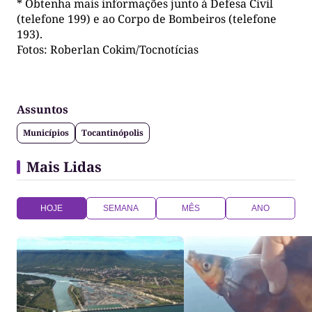
* Obtenha mais informações junto à Defesa Civil
(telefone 199) e ao Corpo de Bombeiros (telefone
193).
Fotos: Roberlan Cokim/Tocnotícias
Assuntos
Municípios
Tocantinópolis
Mais Lidas
HOJE
SEMANA
MÊS
ANO