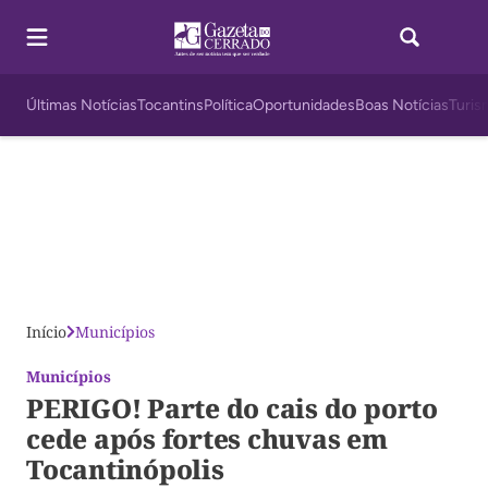
Últimas Notícias
Tocantins
Política
Oportunidades
Boas Notícias
Turis
Início
Municípios
Municípios
PERIGO! Parte do cais do porto
cede após fortes chuvas em
Tocantinópolis