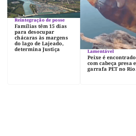
Reintegração de posse
Famílias têm 15 dias
para desocupar
chácaras às margens
do lago de Lajeado,
determina Justiça
Lamentável
Peixe é encontrado
com cabeça presa 
garrafa PET no Rio
Javaés e vídeo aler
para impacto do li
nos rios