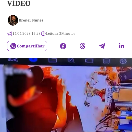
VÍDEO
Brener Nunes
14/04/2023 16:23
Leitura:
2
Minutos
Compartilhar