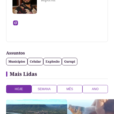
Jornalista formado pela Universidade Federal do
Tocantins
Assuntos
Municípios
Celular
Explosão
Gurupi
Mais Lidas
HOJE
SEMANA
MÊS
ANO