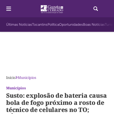
Últimas Notícias
Tocantins
Política
Oportunidades
Boas Notícias
Turis
Início
Municípios
Municípios
Susto: explosão de bateria causa
bola de fogo próximo a rosto de
técnico de celulares no TO;