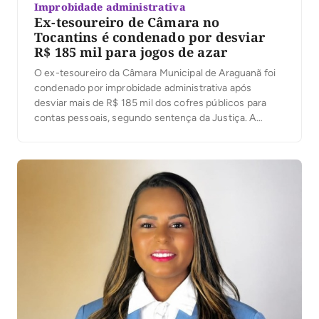
Improbidade administrativa
Ex-tesoureiro de Câmara no
Tocantins é condenado por desviar
R$ 185 mil para jogos de azar
O ex-tesoureiro da Câmara Municipal de Araguanã foi
condenado por improbidade administrativa após
desviar mais de R$ 185 mil dos cofres públicos para
contas pessoais, segundo sentença da Justiça. A
decisão foi proferida nesta terça-feira (4) pelo juiz
José Carlos Ferreira Machado, da 1ª Escrivania Cível de
Xambioá. De acordo com o processo, o ex-servidor […]