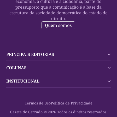
economia, a cultura e a cidadania, parte do
pressuposto que a comunicação é a base da
estrutura da sociedade democrática do estado de
direito.
Quem somos
PRINCIPAIS EDITORIAS
Últimas Notícias
COLUNAS
Palmas
Tocantins
Trocando em Miúdos
INSTITUCIONAL
Mundo
Policial
Política
Cultura Dinâmica
Midia Kit
Polícia
Saudabilidade
Contato
Termos de Uso
Política de Privacidade
Oportunidades
Planeta Vivo
Sobre
Cultura
Espaço Cidadania
Gazeta do Cerrado © 2026 Todos os direitos reservados.
Saúde