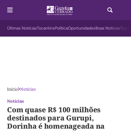
Últimas Notícias
Tocantins
Política
Oportunidades
Boas Notícias
Turis
Início
Notícias
Notícias
Com quase R$ 100 milhões
destinados para Gurupi,
Dorinha é homenageada na