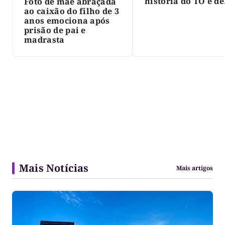
história do TO e de
Foto de mãe abraçada
Palmas, morre Isra
ao caixão do filho de 3
Siqueira; Palmas
anos emociona após
decreta luto oficia
prisão de pai e
três dias
madrasta
Mais Notícias
Mais artigos