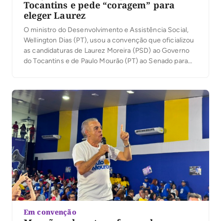
Tocantins e pede “coragem” para
eleger Laurez
O ministro do Desenvolvimento e Assistência Social,
Wellington Dias (PT), usou a convenção que oficializou
as candidaturas de Laurez Moreira (PSD) ao Governo
do Tocantins e de Paulo Mourão (PT) ao Senado para
traçar um paralelo entre sua própria trajetória política e
o cenário tocantinense. Em discurso nesta terça-feira,
4, em Palmas, ele afirmou que […]
Em convenção