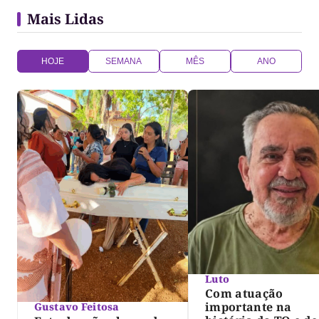
Mais Lidas
HOJE
SEMANA
MÊS
ANO
Luto
Com atuação
importante na
Gustavo Feitosa