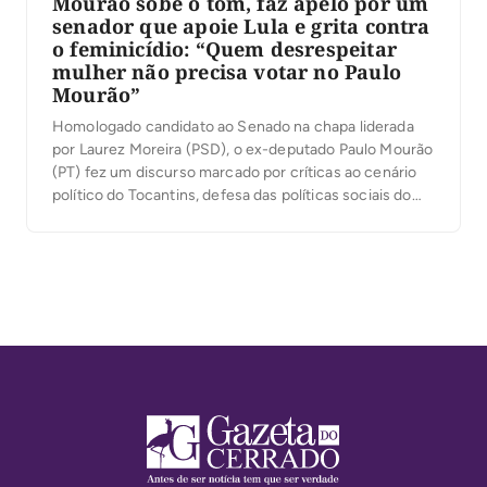
Mourão sobe o tom, faz apelo por um
senador que apoie Lula e grita contra
o feminicídio: “Quem desrespeitar
mulher não precisa votar no Paulo
Mourão”
Homologado candidato ao Senado na chapa liderada
por Laurez Moreira (PSD), o ex-deputado Paulo Mourão
(PT) fez um discurso marcado por críticas ao cenário
político do Tocantins, defesa das políticas sociais do
governo Lula e ataques à corrupção. Em diversos
momentos, afirmou que o Estado perdeu o rumo e
conclamou os apoiadores a transformar a […]